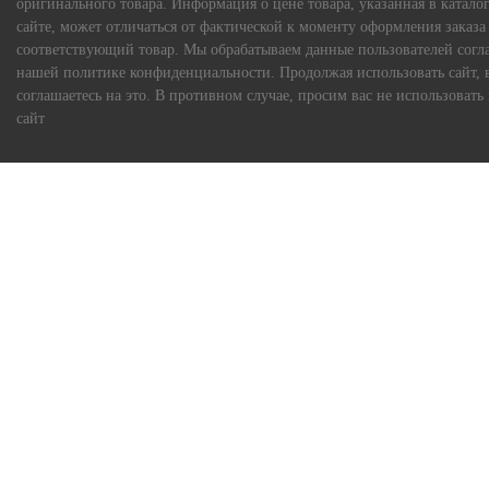
оригинального товара. Информация о цене товара, указанная в каталог
сайте, может отличаться от фактической к моменту оформления заказа
соответствующий товар. Мы обрабатываем данные пользователей согл
нашей политике конфиденциальности. Продолжая использовать сайт, 
соглашаетесь на это. В противном случае, просим вас не использовать
сайт