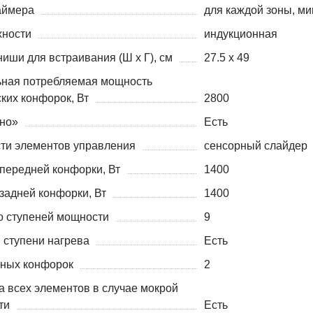
аймера
для каждой зоны, ми
хности
индукционная
иши для встраивания (Ш х Г), см
27.5 х 49
ная потребляемая мощность
ких конфорок, Вт
2800
но»
Есть
ти элементов управления
сенсорный слайдер
передней конфорки, Вт
1400
задней конфорки, Вт
1400
о ступеней мощности
9
 ступени нагрева
Есть
ных конфорок
2
а всех элементов в случае мокрой
ти
Есть