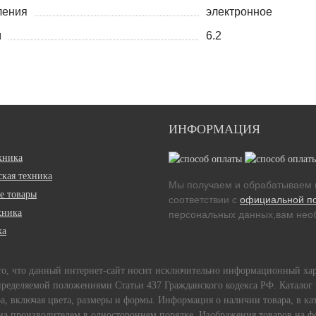
ления
электронное
м
6.2
ИНФОРМАЦИЯ
хника
кая техника
Мы получаем и обрабатываем 
е товары
соответствии с
официальной п
хника
персональных данных,вам необ
ка
 то, что данный интернет-сайт носит исключительно информационный ха
пределяемой положениями Статьи 437 Гражданского кодекса РФ. Каталог 
, включая цвета, размеры и формы. Информация о наличии товара, в кат
ена производителем в одностороннем порядке. Изображения товаров на фо