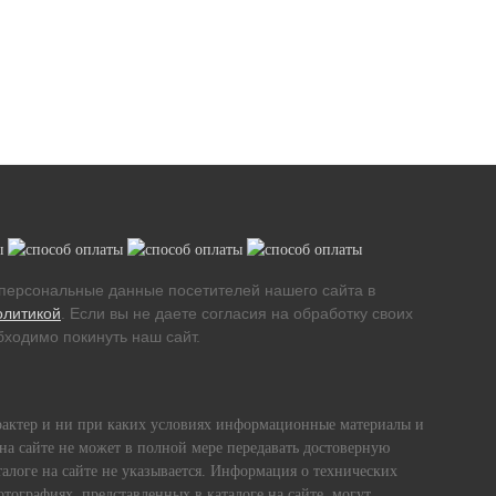
персональные данные посетителей нашего сайта в
олитикой
. Если вы не даете согласия на обработку своих
ходимо покинуть наш сайт.
рактер и ни при каких условиях информационные материалы и
на сайте не может в полной мере передавать достоверную
алоге на сайте не указывается. Информация о технических
тографиях, представленных в каталоге на сайте, могут