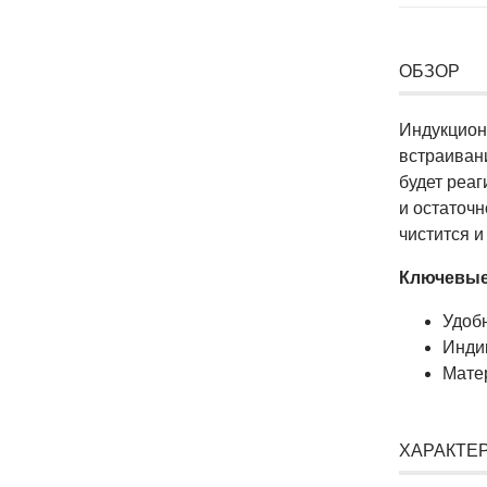
ОБЗОР
Индукцион
встраиван
будет реаг
и остаточн
чистится и
Ключевые
Удоб
Инди
Матер
ХАРАКТЕ