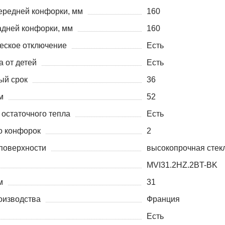
ередней конфорки, мм
160
адней конфорки, мм
160
еское отключение
Есть
а от детей
Есть
ый срок
36
м
52
 остаточного тепла
Есть
о конфорок
2
поверхности
высокопрочная стек
MVI31.2HZ.2BT-BK
м
31
оизводства
Франция
Есть