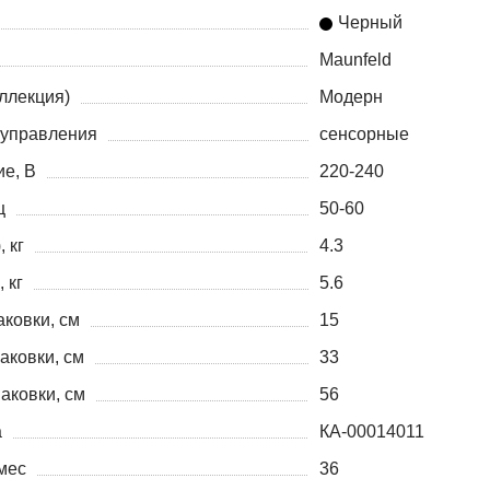
Черный
Maunfeld
ллекция)
Модерн
управления
сенсорные
е, В
220-240
ц
50-60
, кг
4.3
 кг
5.6
аковки, см
15
аковки, см
33
аковки, см
56
а
КА-00014011
мес
36