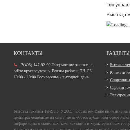
Тип управ
Высота, с
КОНТАКТЫ
РАЗДЕЛЫ
+7(495) 147-92-00 Оформление заказов на
Бытовая те
сайте круглосуточно. Режим работы: ПН-СБ
Климатичес
10:00 - 19:00 Воскресенье - выходной день
Спортивны
Садовая те
Электрони
Бытовая техника TeleSolo © 2005 | Обращаем Ваше внимание на
цены, размещенные на сайте, не являются публичной офертой, о
информацию о свойствах, комплектации и характеристиках товара
характеристиках товаров, указанная на сайте, может быть измен