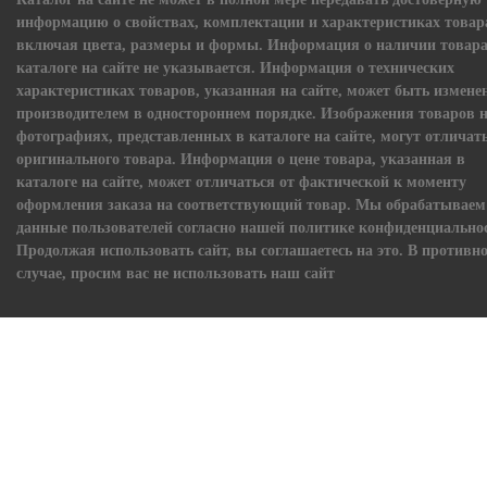
информацию о свойствах, комплектации и характеристиках товар
включая цвета, размеры и формы. Информация о наличии товара
каталоге на сайте не указывается. Информация о технических
характеристиках товаров, указанная на сайте, может быть измене
производителем в одностороннем порядке. Изображения товаров 
фотографиях, представленных в каталоге на сайте, могут отличать
оригинального товара. Информация о цене товара, указанная в
каталоге на сайте, может отличаться от фактической к моменту
оформления заказа на соответствующий товар. Мы обрабатываем
данные пользователей согласно нашей политике конфиденциально
Продолжая использовать сайт, вы соглашаетесь на это. В противн
случае, просим вас не использовать наш сайт