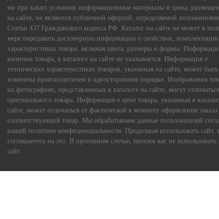
ни при каких условиях информационные материалы и цены, размеще
на сайте, не являются публичной офертой, определяемой положениям
Статьи 437 Гражданского кодекса РФ. Каталог на сайте не может в по
мере передавать достоверную информацию о свойствах, комплектации
характеристиках товара, включая цвета, размеры и формы. Информаци
наличии товара, в каталоге на сайте не указывается. Информация о
технических характеристиках товаров, указанная на сайте, может быть
изменена производителем в одностороннем порядке. Изображения тов
на фотографиях, представленных в каталоге на сайте, могут отличаться
оригинального товара. Информация о цене товара, указанная в каталог
сайте, может отличаться от фактической к моменту оформления заказа
соответствующий товар. Мы обрабатываем данные пользователей согл
нашей политике конфиденциальности. Продолжая использовать сайт, 
соглашаетесь на это. В противном случае, просим вас не использовать
сайт