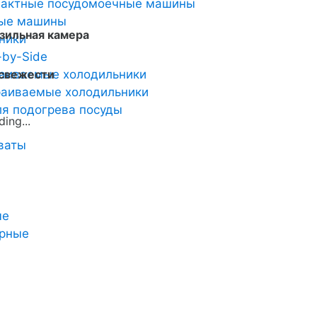
пактные посудомоечные машины
ные машины
зильная камера
ники
-by-Side
аиваемые холодильники
 свежести
аиваемые холодильники
я подогрева посуды
ваты
ые
арные