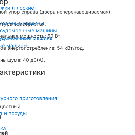
и
ор
жки (плоские)
ой упор справа (дверь неперенавешиваемая).
омоечные машины
тура серебристая.
осудомоечные машины
альная мощность: 60 Вт.
удомоечные машины
ные машины
ое энергопотребление: 54 кВт/год.
нь шума: 40 дБ(А).
актеристики
урного приготовления
оцветный
д и посуды
д
ика
лей