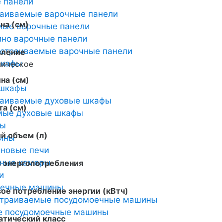
 панели
раиваемые варочные панели
на (см)
мые варочные панели
но варочные панели
страиваемые варочные панели
вление
шкафы
ническое
на (см)
 шкафы
раиваемые духовые шкафы
а (см)
мые духовые шкафы
ты
й объем (л)
ины
новые печи
ьные камеры
с энергопотребления
и
оечные машины
ое потребление энергии (кВтч)
страиваемые посудомоечные машины
е посудомоечные машины
атический класс