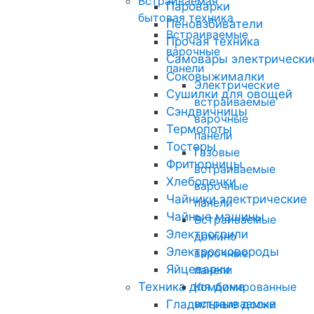
Встраиваемая
Пароварки
бытовая техника
Пеновзбиватели
Встраиваемые
Прочая техника
варочные
Самовары электрически
панели
Соковыжималки
Электрические
Сушилки для овощей
встраиваемые
Сэндвичницы
варочные
Термопоты
панели
Тостеры
Газовые
Фритюрницы
встраиваемые
Хлебопечки
варочные
Чайники электрические
панели
Чайные машины
Встраиваемые
Электрогрили
домино
Электросковороды
варочные
Яйцеварки
панели
Техника для дома
Комбинированные
встраиваемые
Гладильные доски