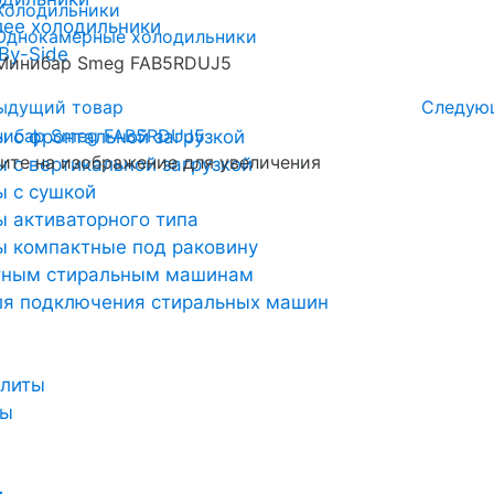
Холодильники
лее холодильники
Однокамерные холодильники
By-Side
Минибар Smeg FAB5RDUJ5
ыдущий товар
Следую
 с фронтальной загрузкой
те на изображение для увеличения
 с вертикальной загрузкой
 с сушкой
 активаторного типа
 компактные под раковину
тным стиральным машинам
ля подключения стиральных машин
плиты
ты