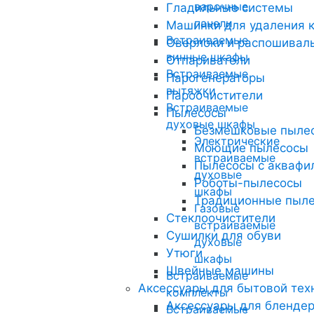
варочные
Гладильные системы
панели
Машинки для удаления 
Встраиваемые
Оверлоки и распошива
винные шкафы
Отпариватели
Встраиваемые
Парогенераторы
вытяжки
Пароочистители
Встраиваемые
Пылесосы
духовые шкафы
Безмешковые пыле
Электрические
Моющие пылесосы
встраиваемые
Пылесосы с аквафи
духовые
Роботы-пылесосы
шкафы
Традиционные пыл
Газовые
Стеклоочистители
встраиваемые
Сушилки для обуви
духовые
Утюги
шкафы
Швейные машины
Встраиваемые
Аксессуары для бытовой тех
комплекты
Аксессуары для бленде
Встраиваемые