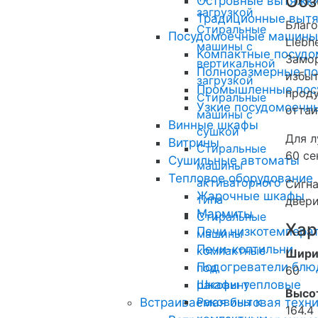
Обз
Островные вытяжк
загрузкой
Традиционные вытя
Благо
Стиральные
Посудомоечные машины
Liebh
машины с
Компактные посуд
Замор
вертикальной
Полноразмерные п
избыт
загрузкой
Промышленные пос
проду
Стиральные
Узкие посудомоеч
оттаи
машины с
Винные шкафы
сушкой
Для л
Витрины
Стиральные
60 се
Сушильные автоматы
машины
Тепловое оборудование
активаторного
Сигна
Жарочные шкафы
типа
двери
Мармиты
Стиральные
Хар
Печи низкотемперат
машины
Печи-коптильни
компактные
Шири
Подогреватели блю
под
60
Шкафы тепловые
раковину
Высот
Раковины к
Встраиваемая бытовая техн
164.4