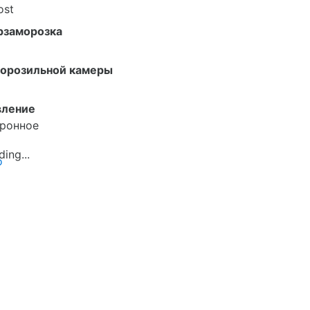
ost
рзаморозка
морозильной камеры
вление
тронное
о