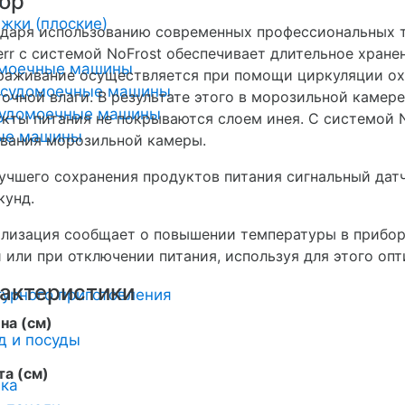
ор
и
жки (плоские)
даря использованию современных профессиональных 
err с системой NoFrost обеспечивает длительное хран
омоечные машины
аживание осуществляется при помощи циркуляции ох
осудомоечные машины
очной влаги. В результате этого в морозильной камер
удомоечные машины
кты питания не покрываются слоем инея. С системой 
ные машины
вания морозильной камеры.
учшего сохранения продуктов питания сигнальный дат
кунд.
лизация сообщает о повышении температуры в приборе
 или при отключении питания, используя для этого опт
актеристики
урного приготовления
на (см)
д и посуды
а (см)
ика