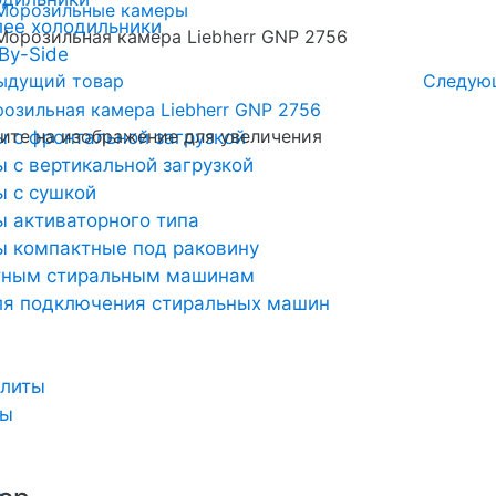
Морозильные камеры
лее холодильники
Морозильная камера Liebherr GNP 2756
By-Side
ыдущий товар
Следую
те на изображение для увеличения
 с фронтальной загрузкой
 с вертикальной загрузкой
 с сушкой
 активаторного типа
 компактные под раковину
тным стиральным машинам
ля подключения стиральных машин
плиты
ты