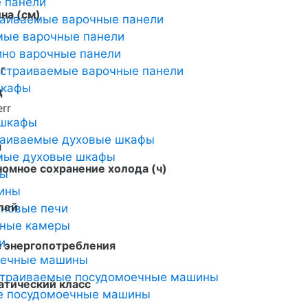
 панели
на (см)
раиваемые варочные панели
мые варочные панели
но варочные панели
кг
страиваемые варочные панели
шкафы
д
err
 шкафы
раиваемые духовые шкафы
й
мые духовые шкафы
омное сохранение холода (ч)
ты
ины
лей
новые печи
ьные камеры
и
с энергопотребления
оечные машины
страиваемые посудомоечные машины
атический класс
е посудомоечные машины