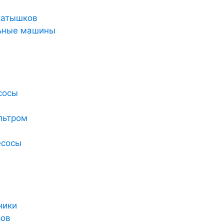
катышков
льные машины
сосы
льтром
есосы
ники
ров