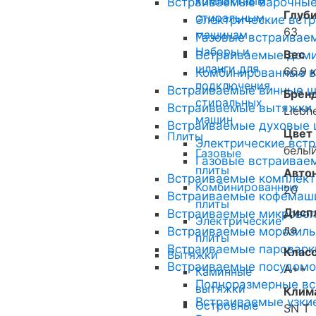
компактным
Встраиваемые варочные
Глуби
стиральным
Электрические вст
63
машинам
Газовые встраивае
Наборы и
Вес
Встраиваемые доми
шланги для
66.9 
Комбинированные в
подключения
Встраиваемые винные 
Брен
стиральных
Встраиваемые вытяжки
Liebh
машин
Встраиваемые духовые
Цвет
Плиты
Электрические вст
белы
Газовые
Газовые встраивае
плиты
Автон
Встраиваемые комплек
Комбинированные
20
Встраиваемые кофемаш
плиты
Дисп
Встраиваемые микровол
Электрические
да
Встраиваемые морозил
плиты
Встраиваемые пароварк
Клас
Вытяжки
Встраиваемые посудом
A++
Каминные
Полноразмерные в
вытяжки
Клим
Встраиваемые узки
Островные
SN T