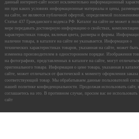
данный интернет-сайт носит исключительно информационный характе
ни при каких условиях информационные материалы и цены, размеще
на сайте, не являются публичной офертой, определяемой положениям
Статьи 437 Гражданского кодекса РФ. Каталог на сайте не может в по
мере передавать достоверную информацию о свойствах, комплектации
характеристиках товара, включая цвета, размеры и формы. Информаци
наличии товара, в каталоге на сайте не указывается. Информация о
технических характеристиках товаров, указанная на сайте, может быть
изменена производителем в одностороннем порядке. Изображения тов
на фотографиях, представленных в каталоге на сайте, могут отличаться
оригинального товара. Информация о цене товара, указанная в каталог
сайте, может отличаться от фактической к моменту оформления заказа
соответствующий товар. Мы обрабатываем данные пользователей согл
нашей политике конфиденциальности. Продолжая использовать сайт, 
соглашаетесь на это. В противном случае, просим вас не использовать
сайт