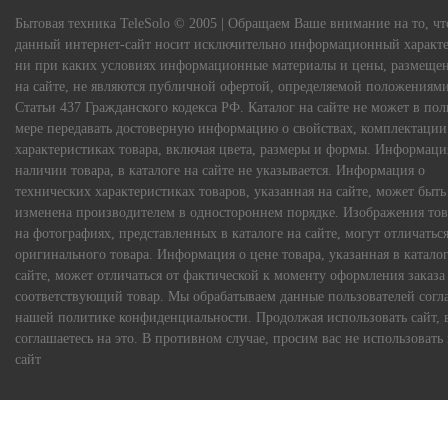
Бытовая техника TeleSolo © 2005 | Обращаем Ваше внимание на то, чт
данный интернет-сайт носит исключительно информационный характе
ни при каких условиях информационные материалы и цены, размеще
на сайте, не являются публичной офертой, определяемой положениям
Статьи 437 Гражданского кодекса РФ. Каталог на сайте не может в по
мере передавать достоверную информацию о свойствах, комплектации
характеристиках товара, включая цвета, размеры и формы. Информаци
наличии товара, в каталоге на сайте не указывается. Информация о
технических характеристиках товаров, указанная на сайте, может быть
изменена производителем в одностороннем порядке. Изображения тов
на фотографиях, представленных в каталоге на сайте, могут отличаться
оригинального товара. Информация о цене товара, указанная в каталог
сайте, может отличаться от фактической к моменту оформления заказа
соответствующий товар. Мы обрабатываем данные пользователей согл
нашей политике конфиденциальности. Продолжая использовать сайт, 
соглашаетесь на это. В противном случае, просим вас не использовать
сайт