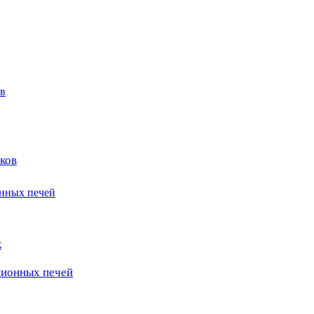
в
ков
онных печей
к
ционных печей