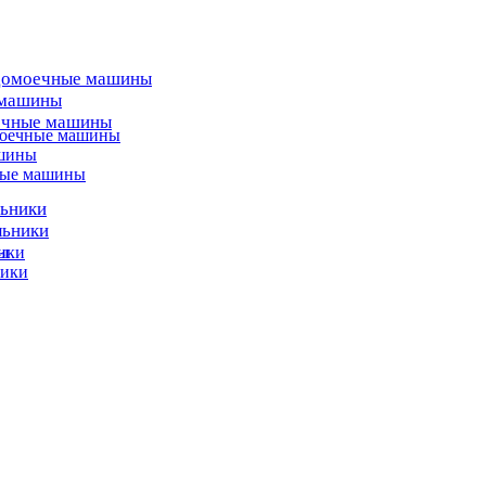
домоечные машины
 машины
ечные машины
моечные машины
ашины
ные машины
льники
льники
ы
ики
ники