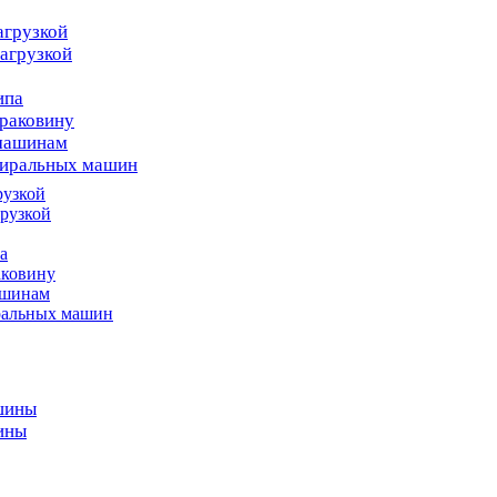
агрузкой
агрузкой
ипа
раковину
 машинам
тиральных машин
рузкой
рузкой
а
аковину
ашинам
ральных машин
шины
ины