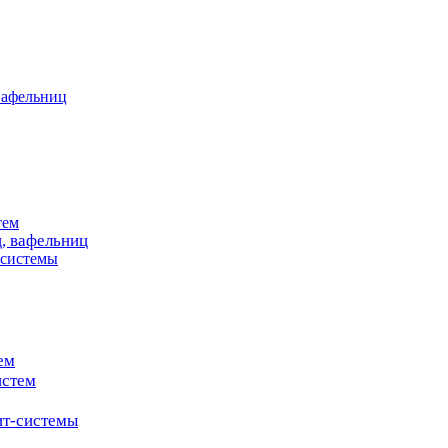
вафельниц
тем
, вафельниц
системы
ем
истем
т-системы