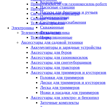
Колодезные
Принадлежности для газонокосилок-робот
Насосные станции
Прочее
Насосы для фонтанов и ручьев
Свечи зажигания и фильтры
Поверхностные
Силовые удлинители
Системы водоснабжения
Тележки и прицепы
Скважинные
Электроника
Фекальные
Телевизоры и видеотехника
Циркуляционные
Телевизоры
Аксессуары для садовой техники
Аккумуляторы и зарядные устройства
Аксессуары для буров
Аксессуары для газонокосилок
Аксессуары для снегоуборщиков
Аксессуары для тракторов
Аксессуары для триммеров и кусторезов
Головки для триммеров
Диски для триммеров и кусторезов
Леска для триммеров
Ножи и насадки для триммеров
Аксессуары для электро- и бензопил
Заточные комплекты