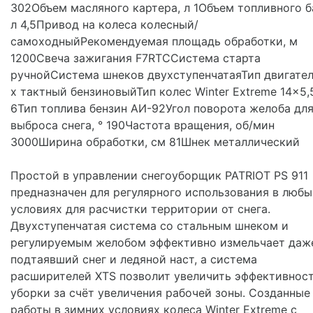
302Объем масляного картера, л 1Объем топливного б
л 4,5Привод на колеса колесный/
самоходныйРекомендуемая площадь обработки, м
1200Свеча зажигания F7RTCСистема старта
ручнойСистема шнеков двухступенчатаяТип двигател
х тактный бензиновыйТип колес Winter Extreme 14x5,
6Тип топлива бензин АИ-92Угол поворота желоба дл
выброса снега, ° 190Частота вращения, об/мин
3000Ширина обработки, см 81Шнек металлический
Простой в управлении снегоуборщик PATRIOT PS 911
предназначен для регулярного использования в любы
условиях для расчистки территории от снега.
Двухступенчатая система со стальным шнеком и
регулируемым желобом эффективно измельчает даж
подтаявший снег и ледяной наст, а система
расширителей XTS позволит увеличить эффективнос
уборки за счёт увеличения рабочей зоны. Созданные
работы в зимних условиях колеса Winter Extreme с