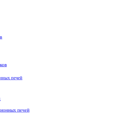
в
ков
онных печей
к
ционных печей