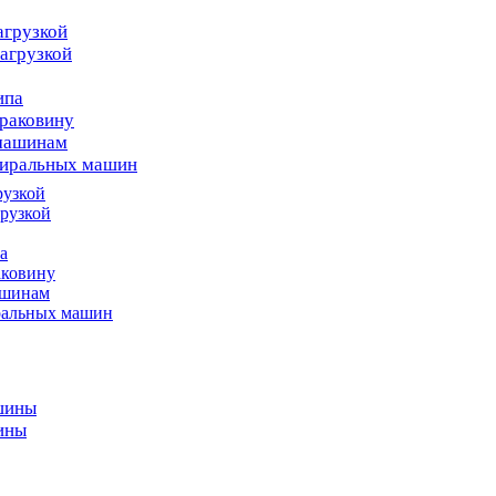
агрузкой
агрузкой
ипа
раковину
 машинам
тиральных машин
рузкой
рузкой
а
аковину
ашинам
ральных машин
шины
ины