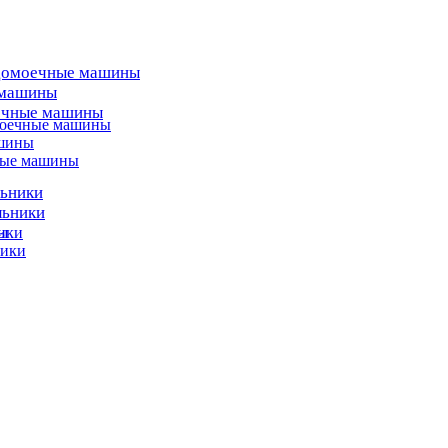
домоечные машины
 машины
ечные машины
моечные машины
ашины
ные машины
льники
льники
ы
ики
ники