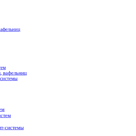
вафельниц
тем
, вафельниц
системы
ем
истем
т-системы