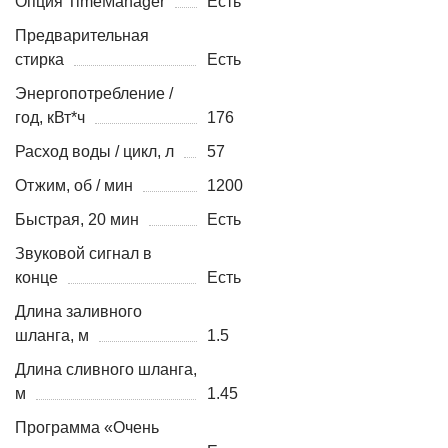
Опция TimeManager
Есть
Предварительная
стирка
Есть
Энергопотребление /
год, кВт*ч
176
Расход воды / цикл, л
57
Отжим, об / мин
1200
Быстрая, 20 мин
Есть
Звуковой сигнал в
конце
Есть
Длина заливного
шланга, м
1.5
Длина сливного шланга,
м
1.45
Программа «Очень