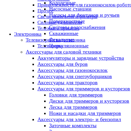
Колодезные
Принадлежности для газонокосилок-робот
Насосные станции
Прочее
Насосы для фонтанов и ручьев
Свечи зажигания и фильтры
Поверхностные
Силовые удлинители
Системы водоснабжения
Тележки и прицепы
Скважинные
Электроника
Фекальные
Телевизоры и видеотехника
Циркуляционные
Телевизоры
Аксессуары для садовой техники
Аккумуляторы и зарядные устройства
Аксессуары для буров
Аксессуары для газонокосилок
Аксессуары для снегоуборщиков
Аксессуары для тракторов
Аксессуары для триммеров и кусторезов
Головки для триммеров
Диски для триммеров и кусторезов
Леска для триммеров
Ножи и насадки для триммеров
Аксессуары для электро- и бензопил
Заточные комплекты