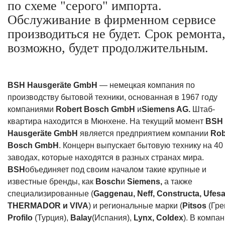
по схеме "серого" импорта.
Обслуживание в фирменном сервисе
производиться не будет. Срок ремонта
возможно, будет продолжительным.
BSH Hausgeräte GmbH
— немецкая компания по
производству бытовой техники, основанная в 1967 году
компаниями
Robert Bosch GmbH
и
Siemens AG.
Штаб-
квартира находится в Мюнхене. На текущий момент
BSH
Hausgeräte GmbH
является предприятием компании
Rob
Bosch GmbH
. Концерн выпускает бытовую технику на 40
заводах, которые находятся в разных странах мира.
BSH
объединяет под своим началом такие крупные и
известные бренды, как
Bosch
и
Siemens,
а также
специализированные (
Gaggenau, Neff, Constructa, Ufesa
THERMADOR и VIVA
) и региональные марки (
Pitsos
(Гре
Profilo
(Турция),
Balay
(Испания),
Lynx, Coldex
). В компа