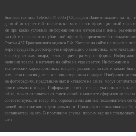
Бытовая техника TeleSolo © 2005 | Обращаем Ваше внимание на то, чт
данный интернет-сайт носит исключительно информационный характе
ни при каких условиях информационные материалы и цены, размеще
на сайте, не являются публичной офертой, определяемой положениям
Статьи 437 Гражданского кодекса РФ. Каталог на сайте не может в по
мере передавать достоверную информацию о свойствах, комплектации
характеристиках товара, включая цвета, размеры и формы. Информаци
наличии товара, в каталоге на сайте не указывается. Информация о
технических характеристиках товаров, указанная на сайте, может быть
изменена производителем в одностороннем порядке. Изображения тов
на фотографиях, представленных в каталоге на сайте, могут отличаться
оригинального товара. Информация о цене товара, указанная в каталог
сайте, может отличаться от фактической к моменту оформления заказа
соответствующий товар. Мы обрабатываем данные пользователей согл
нашей политике конфиденциальности. Продолжая использовать сайт, 
соглашаетесь на это. В противном случае, просим вас не использовать
сайт