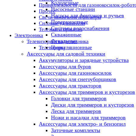
Колодезные
Принадлежности для газонокосилок-робот
Насосные станции
Прочее
Насосы для фонтанов и ручьев
Свечи зажигания и фильтры
Поверхностные
Силовые удлинители
Системы водоснабжения
Тележки и прицепы
Скважинные
Электроника
Фекальные
Телевизоры и видеотехника
Циркуляционные
Телевизоры
Аксессуары для садовой техники
Аккумуляторы и зарядные устройства
Аксессуары для буров
Аксессуары для газонокосилок
Аксессуары для снегоуборщиков
Аксессуары для тракторов
Аксессуары для триммеров и кусторезов
Головки для триммеров
Диски для триммеров и кусторезов
Леска для триммеров
Ножи и насадки для триммеров
Аксессуары для электро- и бензопил
Заточные комплекты