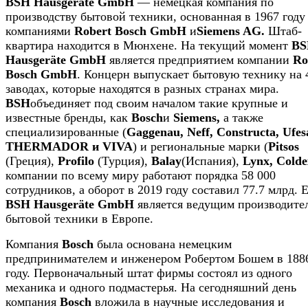
BSH Hausgeräte GmbH
— немецкая компания по
производству бытовой техники, основанная в 1967 году
компаниями
Robert Bosch GmbH
и
Siemens AG.
Штаб-
квартира находится в Мюнхене. На текущий момент
BS
Hausgeräte GmbH
является предприятием компании
Ro
Bosch GmbH
. Концерн выпускает бытовую технику на 
заводах, которые находятся в разных странах мира.
BSH
объединяет под своим началом такие крупные и
известные бренды, как
Bosch
и
Siemens,
а также
специализированные (
Gaggenau, Neff, Constructa, Ufes
THERMADOR и VIVA
) и региональные марки (
Pitsos
(Греция),
Profilo
(Турция),
Balay
(Испания),
Lynx, Colde
компании по всему миру работают порядка 58 000
сотрудников, а оборот в 2019 году составил 77.7 млрд. 
BSH Hausgeräte GmbH
является ведущим производите
бытовой техники в Европе.
Компания
Bosch
была основана немецким
предпринимателем и инженером Робертом Бошем в 188
году. Первоначальный штат фирмы состоял из одного
механика и одного подмастерья. На сегодняшний день
компания
Bosch
вложила в научные исследования и