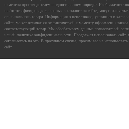
изменена производителем в одностороннем порядке. Изображения тов
на фотографиях, представленных в каталоге на сайте, могут отличаться
оригинального товара. Информация о цене товара, указанная в каталог
сайте, может отличаться от фактической к моменту оформления заказа
соответствующий товар. Мы обрабатываем данные пользователей согл
нашей политике конфиденциальности. Продолжая использовать сайт, 
соглашаетесь на это. В противном случае, просим вас не использовать
сайт