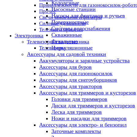
Колодезные
Принадлежности для газонокосилок-робот
Насосные станции
Прочее
Насосы для фонтанов и ручьев
Свечи зажигания и фильтры
Поверхностные
Силовые удлинители
Системы водоснабжения
Тележки и прицепы
Скважинные
Электроника
Фекальные
Телевизоры и видеотехника
Циркуляционные
Телевизоры
Аксессуары для садовой техники
Аккумуляторы и зарядные устройства
Аксессуары для буров
Аксессуары для газонокосилок
Аксессуары для снегоуборщиков
Аксессуары для тракторов
Аксессуары для триммеров и кусторезов
Головки для триммеров
Диски для триммеров и кусторезов
Леска для триммеров
Ножи и насадки для триммеров
Аксессуары для электро- и бензопил
Заточные комплекты