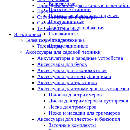
Колодезные
Принадлежности для газонокосилок-робот
Насосные станции
Прочее
Насосы для фонтанов и ручьев
Свечи зажигания и фильтры
Поверхностные
Силовые удлинители
Системы водоснабжения
Тележки и прицепы
Скважинные
Электроника
Фекальные
Телевизоры и видеотехника
Циркуляционные
Телевизоры
Аксессуары для садовой техники
Аккумуляторы и зарядные устройства
Аксессуары для буров
Аксессуары для газонокосилок
Аксессуары для снегоуборщиков
Аксессуары для тракторов
Аксессуары для триммеров и кусторезов
Головки для триммеров
Диски для триммеров и кусторезов
Леска для триммеров
Ножи и насадки для триммеров
Аксессуары для электро- и бензопил
Заточные комплекты