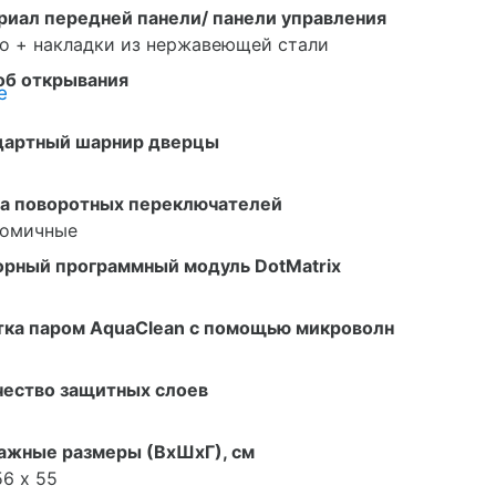
иал передней панели/ панели управления
о + накладки из нержавеющей стали
об открывания
е
дартный шарнир дверцы
а поворотных переключателей
номичные
орный программный модуль DotMatrix
тка паром AquaClean с помощью микроволн
чество защитных слоев
ажные размеры (ВxШxГ), см
56 х 55