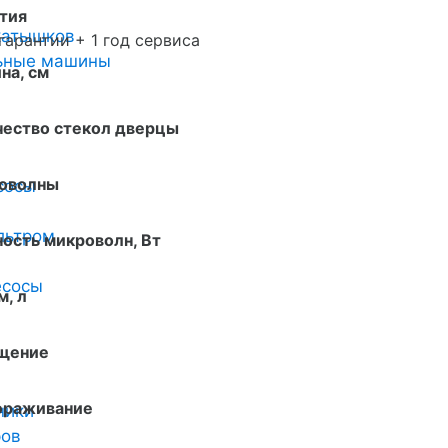
тия
катышков
 гарантии + 1 год сервиса
льные машины
на, см
чество стекол дверцы
оволны
сосы
льтром
ость микроволн, Вт
есосы
, л
щение
ораживание
ники
ров