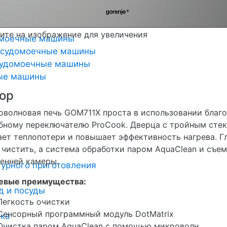
и
жки (плоские)
те на изображение для увеличения
омоечные машины
осудомоечные машины
удомоечные машины
ные машины
ор
волновая печь GOM711X проста в использовании благ
бному переключателю ProCook. Дверца с тройным ст
ет теплопотери и повышает эффективность нагрева. 
 чистить, а система обработки паром AquaClean и с
енней камеры.
урного приготовления
евые преимущества:
д и посуды
Легкость очистки
Сенсорный программный модуль DotMatrix
ика
Очистка паром AquaClean с помощью микроволн