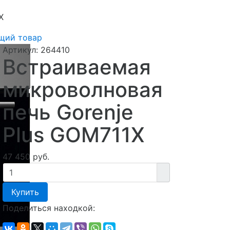
X
щий товар
Артикул:
264410
Встраиваемая
микроволновая
печь Gorenje
Plus GOM711X
47 450 руб.
Купить
Поделиться находкой: