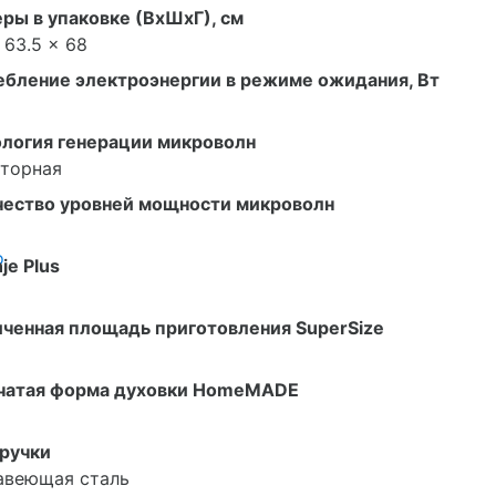
ры в упаковке (ВxШxГ), см
x 63.5 x 68
ебление электроэнергии в режиме ожидания, Вт
ология генерации микроволн
рторная
чество уровней мощности микроволн
о
je Plus
ченная площадь приготовления SuperSize
чатая форма духовки HomeMADE
ручки
авеющая сталь