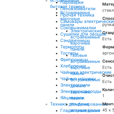
Встраиваемая
Пароварки
Матер
бытовая техника
Пеновзбиватели
стекл
Встраиваемые
Прочая техника
Спос
варочные
Самовары электрически
ручка
панели
Соковыжималки
Электрические
Стан
Сушилки для овощей
встраиваемые
Есть
Сэндвичницы
варочные
Термопоты
Форм
панели
эрго
Тостеры
Газовые
Фритюрницы
Сенс
встраиваемые
Хлебопечки
Есть
варочные
Чайники электрические
панели
Очис
Чайные машины
Встраиваемые
Есть
Электрогрили
домино
Коли
Электросковороды
варочные
1
Яйцеварки
панели
Монт
Техника для дома
Комбинированные
45 х 
встраиваемые
Гладильные доски