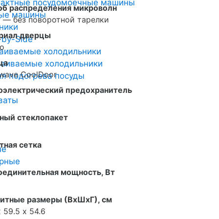
пактные посудомоечные машины
об распределения микроволн
ные машины
er — без поворотной тарелки
ники
риал дверцы
-by-Side
о
аиваемые холодильники
ца
аиваемые холодильники
wave CoolDoor
я подогрева посуды
оэлектрический предохранитель
ваты
ный стеклопакет
тная сетка
ые
арные
оединительная мощность, Вт
итные размеры (ВxШxГ), см
х 59.5 х 54.6