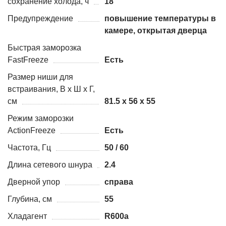
сохранение холода, ч
18
Предупреждение
повышение температуры в
камере, открытая дверца
Быстрая заморозка
FastFreeze
Есть
Размер ниши для
встраивания, В х Ш х Г,
см
81.5 х 56 х 55
Режим заморозки
ActionFreeze
Есть
Частота, Гц
50 / 60
Длина сетевого шнура
2.4
Дверной упор
справа
Глубина, см
55
Хладагент
R600a