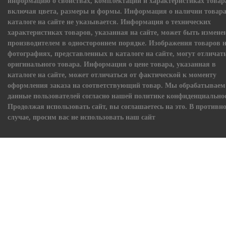
информацию о свойствах, комплектации и характеристиках товар
включая цвета, размеры и формы. Информация о наличии товара
каталоге на сайте не указывается. Информация о технических
характеристиках товаров, указанная на сайте, может быть измене
производителем в одностороннем порядке. Изображения товаров 
фотографиях, представленных в каталоге на сайте, могут отличать
оригинального товара. Информация о цене товара, указанная в
каталоге на сайте, может отличаться от фактической к моменту
оформления заказа на соответствующий товар. Мы обрабатываем
данные пользователей согласно нашей политике конфиденциально
Продолжая использовать сайт, вы соглашаетесь на это. В противн
случае, просим вас не использовать наш сайт