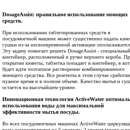
DosageAssist: правильное использование моющих
средств.
При использовании таблетированных средств в
посудомоечной машине может существенно падать каче
сушки из-за несвоевременной активации ополаскивател
Эту задачу помогает решить DosageAssist - специальны
контейнер, расположенный в ручке верхнего короба. П
открытии кюветы, таблетка попадает в контейнер, в ко
будет идти поэтапное растворение комбинированного
моющего средства. Все реагенты в этом случае сработа
нужное время и в полном объеме. Качество мытья и су
остается на высочайшем уровне.
Инновационная технология ActiveWater оптимал
использования воды для максимальной
эффективности мытья посуды.
Во всех посудомоечных машинах ActiveWater циркуляц
воды осуществляется на 5 уровнях: 2 уровня (вверх и вн