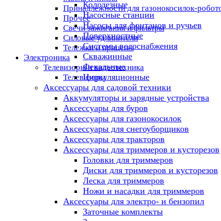
Колодезные
Принадлежности для газонокосилок-робот
Насосные станции
Прочее
Насосы для фонтанов и ручьев
Свечи зажигания и фильтры
Поверхностные
Силовые удлинители
Системы водоснабжения
Тележки и прицепы
Скважинные
Электроника
Фекальные
Телевизоры и видеотехника
Циркуляционные
Телевизоры
Аксессуары для садовой техники
Аккумуляторы и зарядные устройства
Аксессуары для буров
Аксессуары для газонокосилок
Аксессуары для снегоуборщиков
Аксессуары для тракторов
Аксессуары для триммеров и кусторезов
Головки для триммеров
Диски для триммеров и кусторезов
Леска для триммеров
Ножи и насадки для триммеров
Аксессуары для электро- и бензопил
Заточные комплекты