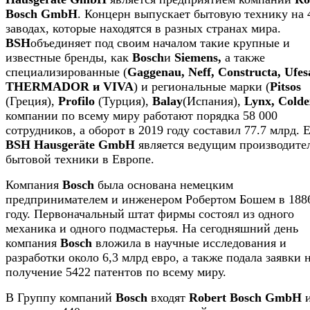
Bosch GmbH
. Концерн выпускает бытовую технику на 
заводах, которые находятся в разных странах мира.
BSH
объединяет под своим началом такие крупные и
известные бренды, как
Bosch
и
Siemens,
а также
специализированные (
Gaggenau, Neff, Constructa, Ufes
THERMADOR и VIVA
) и региональные марки (
Pitsos
(Греция),
Profilo
(Турция),
Balay
(Испания),
Lynx, Colde
компании по всему миру работают порядка 58 000
сотрудников, а оборот в 2019 году составил 77.7 млрд. 
BSH Hausgeräte GmbH
является ведущим производите
бытовой техники в Европе.
Компания
Bosch
была основана немецким
предпринимателем и инженером Робертом Бошем в 188
году. Первоначальный штат фирмы состоял из одного
механика и одного подмастерья. На сегодняшний день
компания
Bosch
вложила в научные исследования и
разработки около 6,3 млрд евро, а также подала заявки 
получение 5422 патентов по всему миру.
В Группу компаний
Bosch
входят
Robert Bosch GmbH