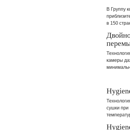
В Группу 
приблизит
в 150 стра
Двойно
перемы
Технологи
камеры да
минимальн
Hygien
Технология
сушки при 
температу
Hygien