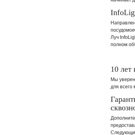
InfoLi
Направленн
посудомое
Луч InfoLi
полном об
10 лет
Мы уверен
для всего 
Гарант
сквозн
Дополните
предостав
Следующие