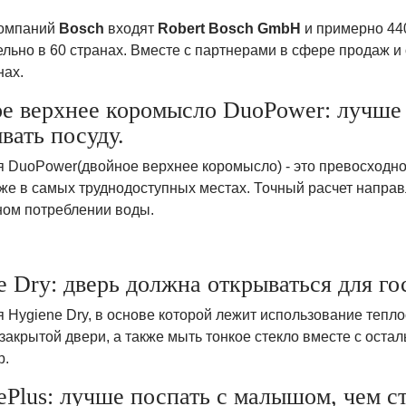
компаний
Bosch
входят
Robert Bosch GmbH
и примерно 44
ельно в 60 странах. Вместе с партнерами в сфере продаж 
нах.
е верхнее коромысло DuoPower: лучше
вать посуду.
я DuoPower(двойное верхнее коромысло) - это превосходно
же в самых труднодоступных местах. Точный расчет направ
ом потреблении воды.
e Dry: дверь должна открываться для гос
 Hygiene Dry, в основе которой лежит использование тепло
закрытой двери, а также мыть тонкое стекло вместе с остал
р.
ePlus: лучше поспать с малышом, чем с