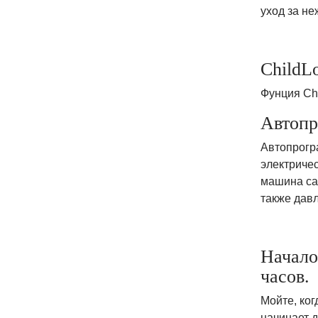
уход за не
ChildL
Фунция Ch
Автопр
Автопрогр
электричес
машина са
также дав
Начало
часов.
Мойте, ког
начинает 