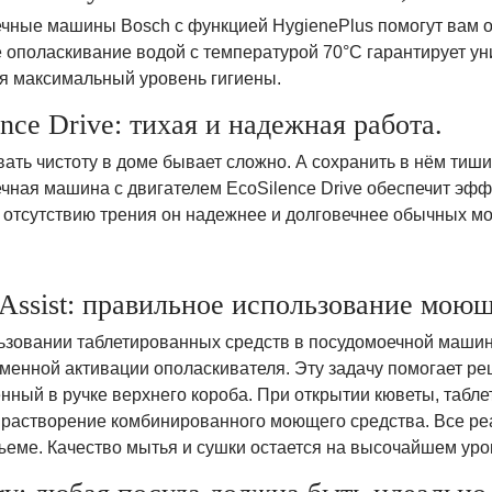
чные машины Bosch с функцией HygienePlus помогут вам о
 ополаскивание водой с температурой 70°C гарантирует ун
ся максимальный уровень гигиены.
nce Drive: тихая и надежная работа.
ть чистоту в доме бывает сложно. А сохранить в нём тиши
чная машина с двигателем EcoSilence Drive обеспечит эфф
отсутствию трения он надежнее и долговечнее обычных мот
Assist: правильное использование моющ
ьзовании таблетированных средств в посудомоечной машине
менной активации ополаскивателя. Эту задачу помогает реш
ный в ручке верхнего короба. При открытии кюветы, таблет
 растворение комбинированного моющего средства. Все реа
ъеме. Качество мытья и сушки остается на высочайшем уро