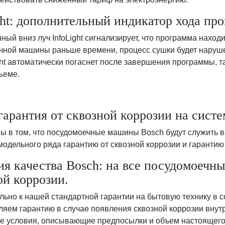
ght: дополнительный индикатор хода пр
ый вниз луч InfoLight сигнализирует, что программа наход
чной машины раньше времени, процесс сушки будет нарушен
ght автоматически погаснет после завершения программы, 
ъеме.
 гарантия от сквозной коррозии на сист
ы в том, что посудомоечные машины Bosch будут служить 
модельного ряда гарантию от сквозной коррозии и гарантию
ия качества Bosch: на все посудомоечн
ой коррозии.
льно к нашей стандартной гарантии на бытовую технику в
ляем гарантию в случае появления сквозной коррозии вну
 условия, описывающие предпосылки и объем настоящего 