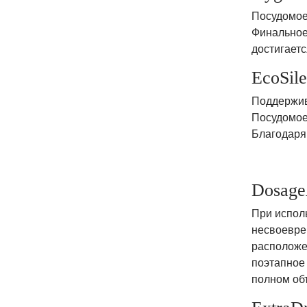
Посудомое
Финальное
достигает
EcoSile
Поддержива
Посудомое
Благодаря 
Dosage
При испол
несвоевре
расположен
поэтапное
полном об