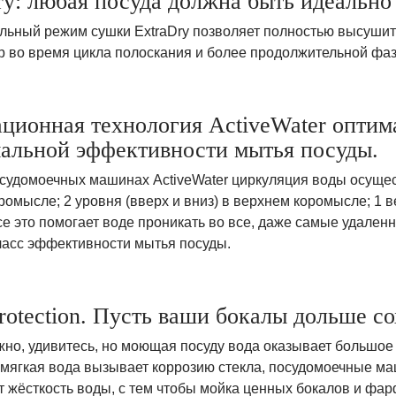
ry: любая посуда должна быть идеально
льный режим сушки ExtraDry позволяет полностью высушит
р во время цикла полоскания и более продолжительной фаз
ционная технология ActiveWater оптим
альной эффективности мытья посуды.
судомоечных машинах ActiveWater циркуляция воды осуществ
омысле; 2 уровня (вверх и вниз) в верхнем коромысле; 1 
е это помогает воде проникать во все, даже самые удален
ласс эффективности мытья посуды.
Protection. Пусть ваши бокалы дольше со
жно, удивитесь, но моющая посуду вода оказывает большое
мягкая вода вызывает коррозию стекла, посудомоечные маш
т жёсткость воды, с тем чтобы мойка ценных бокалов и фа