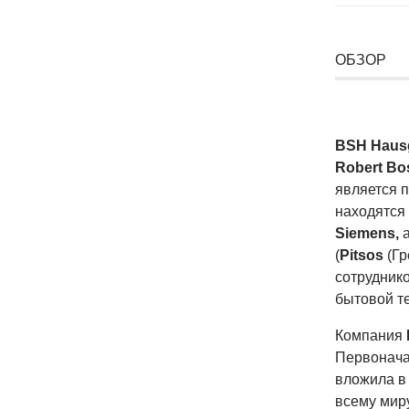
ОБЗОР
BSH Haus
Robert B
является 
находятся
Siemens,
а
(
Pitsos
(Гр
сотруднико
бытовой т
Компания
Первонача
вложила в 
всему мир