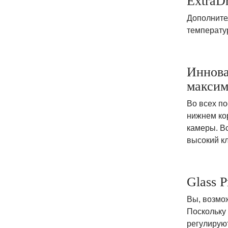
ExtraD
Дополните
температу
Иннова
максим
Во всех по
нижнем кор
камеры. Вс
высокий к
Glass 
Вы, возмо
Поскольку 
регулирую