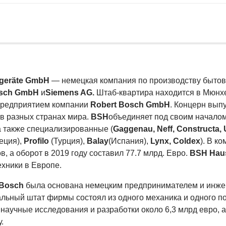
geräte GmbH
— немецкая компания по производству бытово
osch GmbH
и
Siemens AG.
Штаб-квартира находится в Мюнх
предприятием компании
Robert Bosch GmbH
. Концерн вып
 в разных странах мира.
BSH
объединяет под своим началом
 также специализированные (
Gaggenau, Neff, Constructa
еция),
Profilo
(Турция),
Balay
(Испания),
Lynx, Coldex
). В к
в, а оборот в 2019 году составил 77.7 млрд. Евро.
BSH Hau
ехники в Европе.
Bosch
была основана немецким предпринимателем и инжен
льный штат фирмы состоял из одного механика и одного п
научные исследования и разработки около 6,3 млрд евро, а
у.