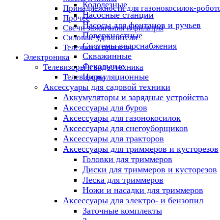
Колодезные
Принадлежности для газонокосилок-робот
Насосные станции
Прочее
Насосы для фонтанов и ручьев
Свечи зажигания и фильтры
Поверхностные
Силовые удлинители
Системы водоснабжения
Тележки и прицепы
Скважинные
Электроника
Фекальные
Телевизоры и видеотехника
Циркуляционные
Телевизоры
Аксессуары для садовой техники
Аккумуляторы и зарядные устройства
Аксессуары для буров
Аксессуары для газонокосилок
Аксессуары для снегоуборщиков
Аксессуары для тракторов
Аксессуары для триммеров и кусторезов
Головки для триммеров
Диски для триммеров и кусторезов
Леска для триммеров
Ножи и насадки для триммеров
Аксессуары для электро- и бензопил
Заточные комплекты