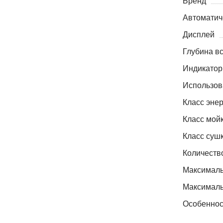
Бренд
Автоматич
Дисплей
Глубина вс
Индикатор
Использова
Класс эне
Класс мой
Класс суш
Количеств
Максималь
Максималь
Особеннос