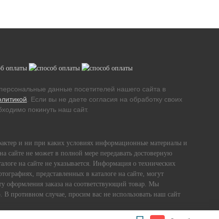
персональные данные посетителей нашего сайта в
олитикой
. Если вы не даете согласия на обработку своих
ходимо покинуть наш сайт.
рактер и ни при каких условиях информационные материалы и
на сайте не может в полной мере передавать достоверную
алоге на сайте не указывается. Информация о технических
тографиях, представленных в каталоге на сайте, могут
енту оформления заказа на соответствующий товар. Мы
. В противном случае, просим вас не использовать наш сайт