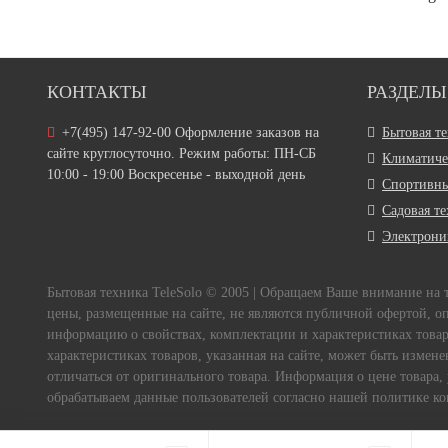
КОНТАКТЫ
РАЗДЕЛЫ
+7(495) 147-92-00 Оформление заказов на
Бытовая т
сайте круглосуточно. Режим работы: ПН-СБ
Климатиче
10:00 - 19:00 Воскресенье - выходной день
Спортивны
Садовая т
Электрони
Бытовая техника TeleSolo © 2005 | Обращаем Ваше внимание на
цены, размещенные на сайте, не являются публичной офертой, о
информацию о свойствах, комплектации и характеристиках товара
характеристиках товаров, указанная на сайте, может быть измен
отличаться от оригинального товара. Информация о цене товара,
обрабатываем данные пользователей согласно нашей политике кон