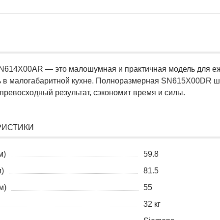
N614X00AR — это малошумная и практичная модель для еж
ь в малогабаритной кухне. Полноразмерная SN615X00DR шир
 превосходный результат, сэкономит время и силы.
РИСТИКИ
м)
59.8
)
81.5
м)
55
32 кг