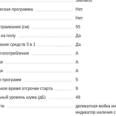
Siemens
еская программа
Нет
Нет
траивания (см)
55
 на полу
Да
ние средств 3 в 1
Да
ргопотребления
A
ки
A
ки
A
о программ
5
ное время отсрочки старта
9
ный уровень шума (дБ)
48
ти
деликатная мойка и
индикатор наличия 