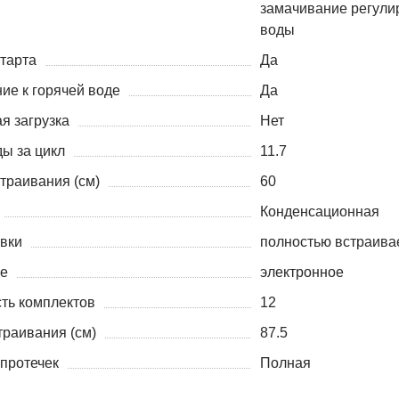
замачивание регули
воды
старта
Да
ие к горячей воде
Да
я загрузка
Нет
ды за цикл
11.7
траивания (см)
60
Конденсационная
овки
полностью встраива
е
электронное
ть комплектов
12
траивания (см)
87.5
 протечек
Полная