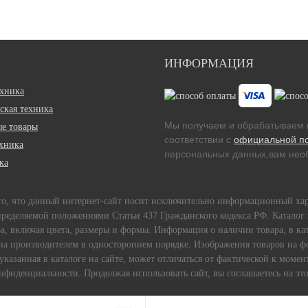
ИНФОРМАЦИЯ
ехника
ская техника
Мы получаем и обрабатываем 
е товары
соответствии с
официальной п
ехника
персональных данных,вам необ
ка
 то, что данный интернет-сайт носит исключительно информационный ха
пределяемой положениями Статьи 437 Гражданского кодекса РФ. Каталог 
, включая цвета, размеры и формы. Информация о наличии товара, в кат
ена производителем в одностороннем порядке. Изображения товаров на фо
 указанная в каталоге на сайте, может отличаться от фактической к мом
фиденциальности. Продолжая использовать сайт, вы соглашаетесь на это