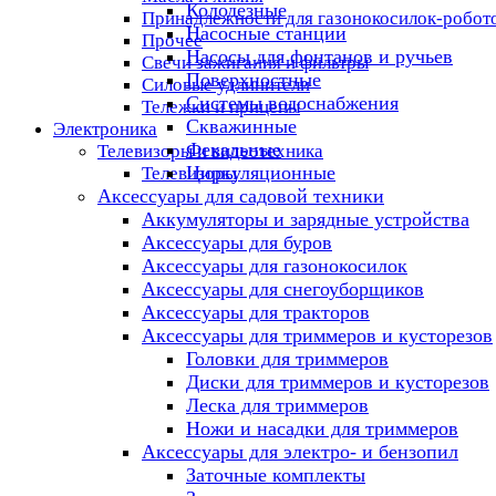
Колодезные
Принадлежности для газонокосилок-робот
Насосные станции
Прочее
Насосы для фонтанов и ручьев
Свечи зажигания и фильтры
Поверхностные
Силовые удлинители
Системы водоснабжения
Тележки и прицепы
Скважинные
Электроника
Фекальные
Телевизоры и видеотехника
Циркуляционные
Телевизоры
Аксессуары для садовой техники
Аккумуляторы и зарядные устройства
Аксессуары для буров
Аксессуары для газонокосилок
Аксессуары для снегоуборщиков
Аксессуары для тракторов
Аксессуары для триммеров и кусторезов
Головки для триммеров
Диски для триммеров и кусторезов
Леска для триммеров
Ножи и насадки для триммеров
Аксессуары для электро- и бензопил
Заточные комплекты