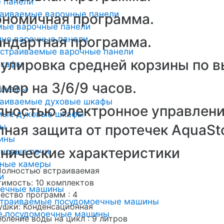
 панели
раиваемые варочные панели
ономичная программа.
мые варочные панели
андартная программа.
но варочные панели
страиваемые варочные панели
улировка средней корзины по в
шкафы
мер на 3/6/9 часов.
 шкафы
раиваемые духовые шкафы
лностью электронное управлени
мые духовые шкафы
ты
ная защита от протечек AquaSt
ины
хнические характеристики
новые печи
ьные камеры
Полностью встраиваемая
и
имость: 10 комплектов
оечные машины
ество программ : 4
страиваемые посудомоечные машины
ушки: Конденсационная
е посудомоечные машины
бление воды на цикл : 9 литров