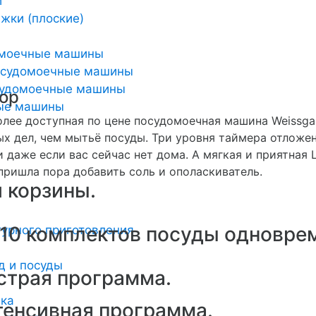
и
жки (плоские)
омоечные машины
осудомоечные машины
удомоечные машины
ор
ные машины
лее доступная по цене посудомоечная машина Weissgau
х дел, чем мытьё посуды. Три уровня таймера отложен
 даже если вас сейчас нет дома. А мягкая и приятная 
пришла пора добавить соль и ополаскиватель.
 корзины.
 10 комплектов посуды одновре
урного приготовления
д и посуды
страя программа.
ика
тенсивная программа.