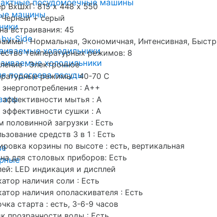
пактные посудомоечные машины
р ВхШхГ: 815 х 448 х 550
ные машины
 Черный + серый
ники
а встраивания: 45
-by-Side
аммы : Нормальная, Экономичная, Интенсивная, Быстр
аиваемые холодильники
ество температурных режимов: 8
аиваемые холодильники
ление : Электронное
я подогрева посуды
ратурные режимы : 40-70 C
 энергопотребления : А++
ваты
 эффективности мытья : A
 эффективности сушки : A
 половинной загрузки : Есть
ьзование средств 3 в 1 : Есть
ировка корзины по высоте : есть, вертикальная
ые
на для столовых приборов: Есть
арные
ей: LED индикация и дисплей
атор наличия соли : Есть
атор наличия ополаскивателя : Есть
чка старта : есть, 3-6-9 часов
к прозрачности воды : Есть