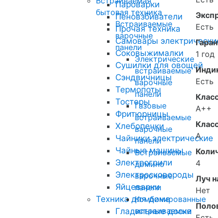
Встраиваемая
Пароварки
бытовая техника
Эксп
Пеновзбиватели
Встраиваемые
Есть
Прочая техника
варочные
Самовары электрически
Гаран
панели
Соковыжималки
1 год
Электрические
Сушилки для овощей
Инди
встраиваемые
Сэндвичницы
Есть
варочные
Термопоты
панели
Клас
Тостеры
Газовые
A++
Фритюрницы
встраиваемые
Клас
Хлебопечки
варочные
A
Чайники электрические
панели
Чайные машины
Коли
Встраиваемые
Электрогрили
4
домино
Электросковороды
варочные
Луч н
Яйцеварки
панели
Нет
Техника для дома
Комбинированные
Полов
встраиваемые
Гладильные доски
Есть