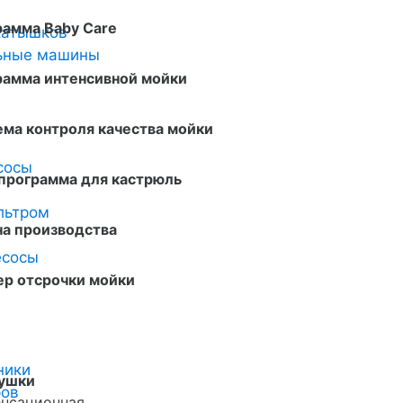
рамма Baby Care
катышков
льные машины
рамма интенсивной мойки
ма контроля качества мойки
сосы
программа для кастрюль
льтром
на производства
й
есосы
ер отсрочки мойки
ники
сушки
ров
енсационная