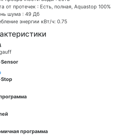
а от протечек : Есть, полная, Aquastop 100%
нь шума : 49 Дб
бление энергии кВт/ч: 0.75
актеристики
д
gauff
-Sensor
о
-Stop
программа
лей
омичная программа