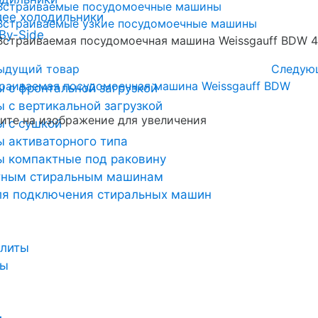
Встраиваемые посудомоечные машины
лее холодильники
Встраиваемые узкие посудомоечные машины
By-Side
Встраиваемая посудомоечная машина Weissgauff BDW 4
ыдущий товар
Следую
 с фронтальной загрузкой
 с вертикальной загрузкой
те на изображение для увеличения
 с сушкой
 активаторного типа
 компактные под раковину
тным стиральным машинам
ля подключения стиральных машин
плиты
ты