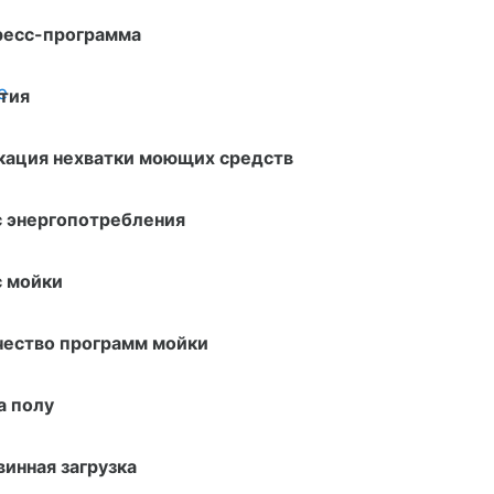
ресс-программа
е
тия
кация нехватки моющих средств
с энергопотребления
с мойки
чество программ мойки
а полу
инная загрузка