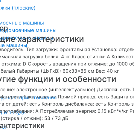
и
жки (плоские)
омоечные машины
ор
осудомоечные машины
щие характеристики
удомоечные машины
ные машины
водитель: Тип загрузки: фронтальная Установка: отде
мальная загрузка белья: 4 кг Класс стирки: A Количес
 отжима: D Скорость вращения при отжиме: до 1000 о
 белый Габариты (ШxГxВ): 60x33x85 см Вес: 40 кг
угие функции и особенности
ление: электронное (интеллектуальное) Дисплей: есть 
 Материал бака: пластик Прямой привод: есть Защита о
урного приготовления
а от детей: есть Контроль дисбаланса: есть Контроль з
опотребления: A Потребляемая энергия: 0.15 кВт*ч/кг Р
д и посуды
(стирка / отжим): 53 / 73 дБ
актеристики
ика