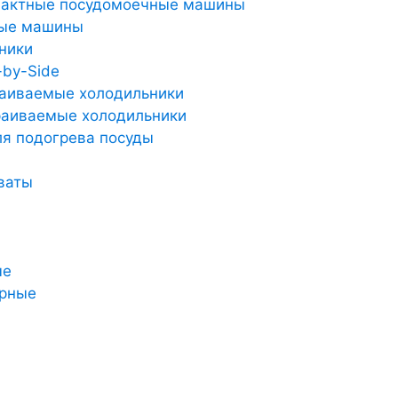
пактные посудомоечные машины
ные машины
ники
-by-Side
аиваемые холодильники
аиваемые холодильники
я подогрева посуды
ваты
ые
арные