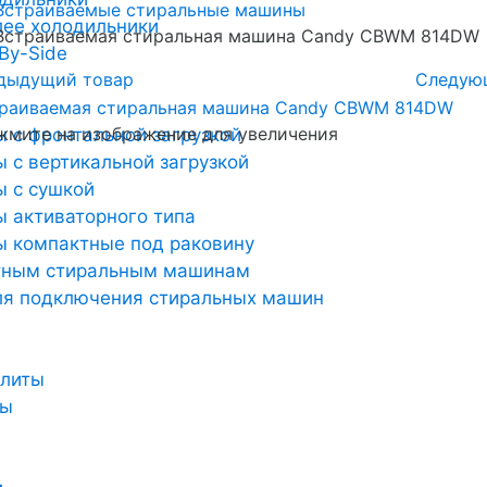
Встраиваемые стиральные машины
лее холодильники
Встраиваемая стиральная машина Candy CBWM 814DW
By-Side
дыдущий товар
Следую
мите на изображение для увеличения
 с фронтальной загрузкой
 с вертикальной загрузкой
 с сушкой
 активаторного типа
 компактные под раковину
тным стиральным машинам
ля подключения стиральных машин
плиты
ты