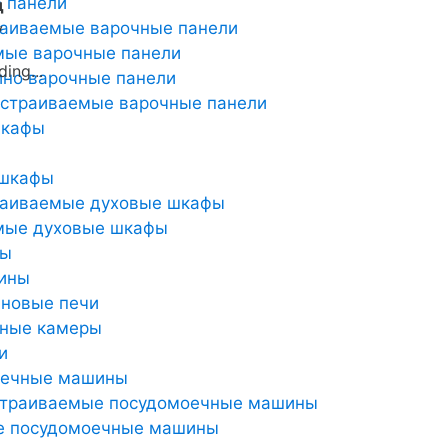
 панели
д
раиваемые варочные панели
y
мые варочные панели
но варочные панели
страиваемые варочные панели
шкафы
 шкафы
раиваемые духовые шкафы
мые духовые шкафы
ты
ины
новые печи
ьные камеры
и
оечные машины
страиваемые посудомоечные машины
е посудомоечные машины