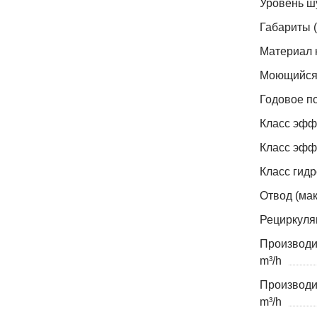
Уровень ш
Габариты 
Материал 
Моющийся
Годовое по
Класс эфф
Класс эфф
Класс гид
Отвод (макс
Рециркуляц
Производит
m³/h
Производит
m³/h