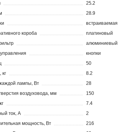
м
25.2
м
28.9
ки
встраиваемая
ративного короба
платиновый
фильтр
алюминиевый
управления
кнопки
ц
50
 кг
8.2
каждой лампы, Вт
28
тверстия воздуховода, мм
150
кг
7.4
ый ток, А
2
ительная мощность, Вт
216