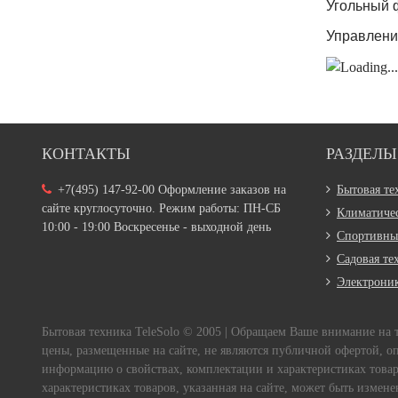
Угольный 
Управлени
КОНТАКТЫ
РАЗДЕЛЫ
+7(495) 147-92-00 Оформление заказов на
Бытовая те
сайте круглосуточно. Режим работы: ПН-СБ
Климатичес
10:00 - 19:00 Воскресенье - выходной день
Спортивны
Садовая те
Электрони
Бытовая техника TeleSolo © 2005 | Обращаем Ваше внимание на
цены, размещенные на сайте, не являются публичной офертой, о
информацию о свойствах, комплектации и характеристиках товара
характеристиках товаров, указанная на сайте, может быть измен