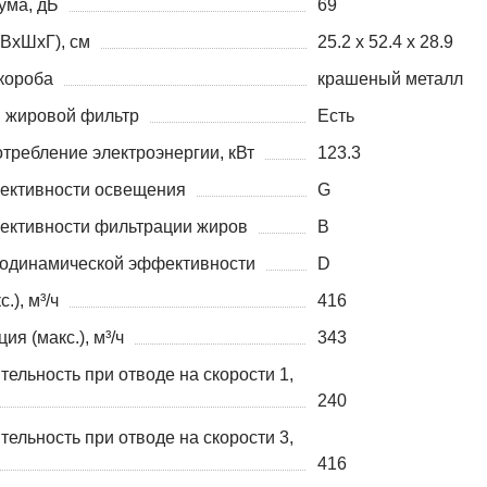
ума, дБ
69
(ВхШхГ), см
25.2 x 52.4 x 28.9
короба
крашеный металл
 жировой фильтр
Есть
требление электроэнергии, кВт
123.3
ективности освещения
G
ективности фильтрации жиров
B
родинамической эффективности
D
.), м³/ч
416
ия (макс.), м³/ч
343
ельность при отводе на скорости 1,
240
ельность при отводе на скорости 3,
416