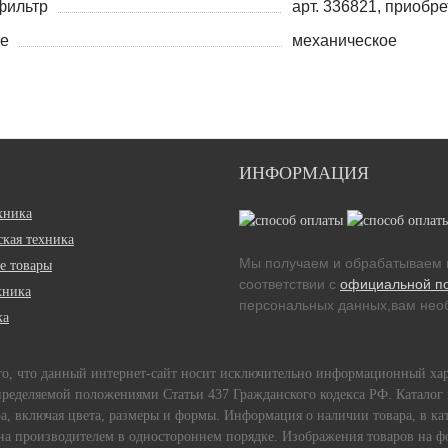
фильтр
арт. 336821, приобр
е
механическое
ИНФОРМАЦИЯ
хника
кая техника
Мы получаем и обрабатываем 
е товары
соответствии с
официальной п
хника
персональных данных,вам необ
ка
 то, что данный интернет-сайт носит исключительно информационный ха
пределяемой положениями Статьи 437 Гражданского кодекса РФ. Каталог 
, включая цвета, размеры и формы. Информация о наличии товара, в кат
ена производителем в одностороннем порядке. Изображения товаров на фо