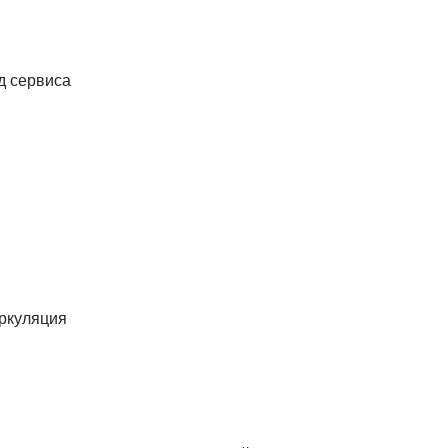
од сервиса
иркуляция