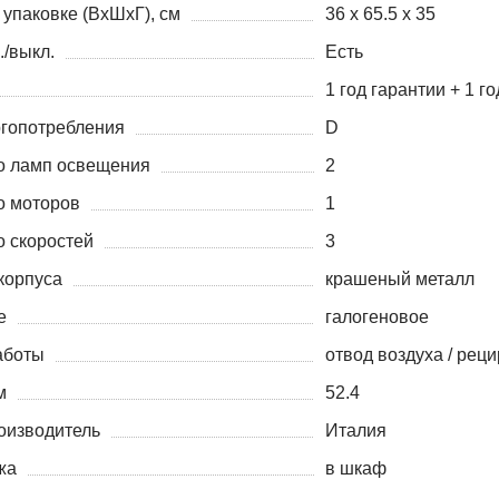
упаковке (ВхШхГ), см
36 x 65.5 x 35
./выкл.
Есть
1 год гарантии + 1 г
ргопотребления
D
о ламп освещения
2
о моторов
1
о скоростей
3
корпуса
крашеный металл
е
галогеновое
аботы
отвод воздуха / рец
м
52.4
оизводитель
Италия
жа
в шкаф