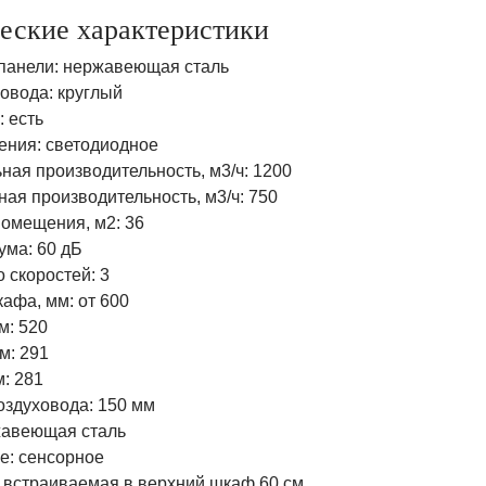
еские характеристики
панели: нержавеющая сталь
овода: круглый
 есть
ения: светодиодное
ная производительность, м3/ч: 1200
ая производительность, м3/ч: 750
омещения, м2: 36
ума: 60 дБ
 скоростей: 3
афа, мм: от 600
м: 520
м: 291
: 281
оздуховода: 150 мм
жавеющая сталь
е: сенсорное
: встраиваемая в верхний шкаф 60 см