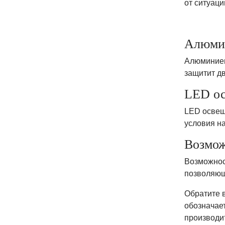
от ситуаци
Алюми
Алюминиев
защитит дв
LED о
LED освещ
условия на
Возмож
Возможнос
позволяющ
Обратите 
обозначает
производи