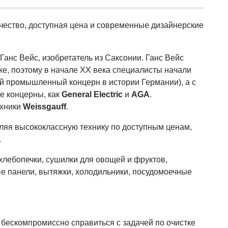
ачество, доступная цена и современные дизайнерские
анс Вейс, изобретатель из Саксонии. Ганс Вейс
е, поэтому в начале XX века специалисты начали
й промышленный концерн в истории Германии), а с
е концерны, как
General Electric
и
AGA
.
ехники
Weissgauff
.
авляя высококлассную технику по доступным ценам,
.
хлебопечки, сушилки для овощей и фруктов,
е панели, вытяжки, холодильники, посудомоечные
бескомпромиссно справиться с задачей по очистке