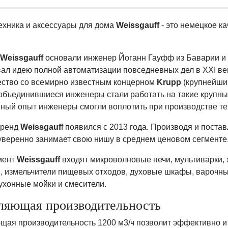
ехника и аксессуары для дома
Weissgauff
- это немецкое к
Weissgauff
основали инженер Йоганн Гауфф из Баварии и Г
ал идею полной автоматизации повседневных дел в XXI век
ество со всемирно известным концерном
Krupp
(крупнейши
 объединившиеся инженеры стали работать на такие крупны
ный опыт инженеры смогли воплотить при производстве т
бренд
Weissgauf
f появился c 2013 года. Производя и пост
уверенно занимает свою нишу в среднем ценовом сегменте
мент
Weissgauff
входят микроволновые печи, мультиварки, 
, измельчители пищевых отходов, духовые шкафы, варочны
ухонные мойки и смесители.
ляющая производительность
щая производительность 1200 м3/ч позволит эффективно и 