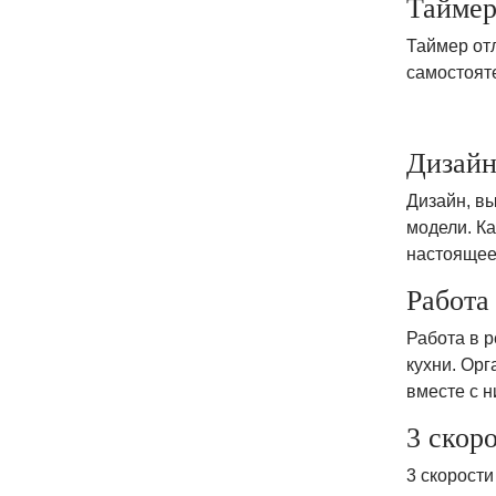
Тайме
Таймер от
самостояте
Дизайн
Дизайн, в
модели. Ка
настоящее
Работа
Работа в 
кухни. Ор
вместе с н
3 скор
3 скорост