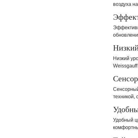
воздуха на
Эффект
Эффективна
обновлени
Низкий
Низкий ур
Weissgauff
Сенсор
Сенсорный
техникой, 
Удобны
Удобный ц
комфортны