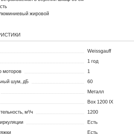
сть
алюминиевый жировой
РИСТИКИ
Weissgauff
1 год
о моторов
1
ный шум, дБ
60
Металл
Box 1200 IX
ельность, м³/ч
1200
иркуляции
Есть
тяжки
Есть