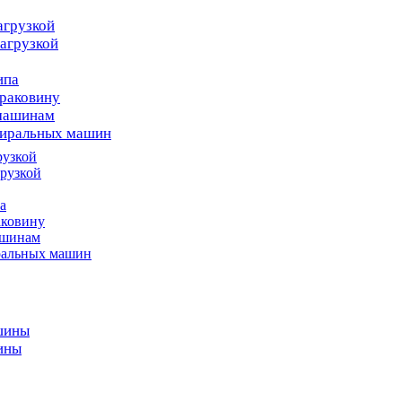
агрузкой
агрузкой
ипа
раковину
 машинам
тиральных машин
рузкой
рузкой
а
аковину
ашинам
ральных машин
шины
ины