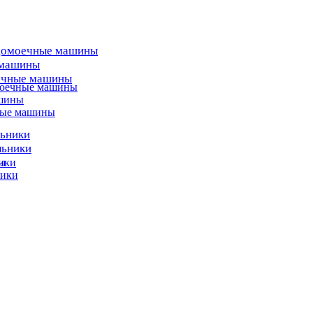
домоечные машины
 машины
ечные машины
моечные машины
ашины
ные машины
льники
льники
ы
ики
ники