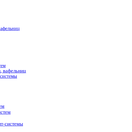
вафельниц
тем
, вафельниц
системы
ем
истем
т-системы