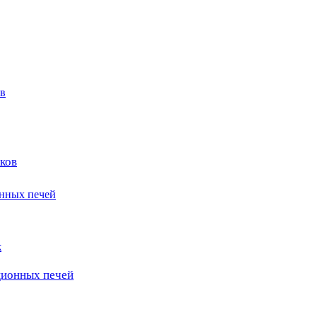
в
ков
онных печей
к
ционных печей