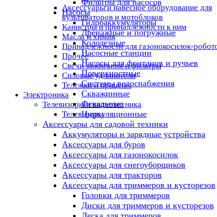
Фильтры для насосов
Аксессуары и навесное оборудование для
Насосы
культиваторов и мотоблоков
Гидроаккумуляторы
Канистры и принадлежности к ним
Дренажные и погружные
Масла и химия
Колодезные
Принадлежности для газонокосилок-робот
Насосные станции
Прочее
Насосы для фонтанов и ручьев
Свечи зажигания и фильтры
Поверхностные
Силовые удлинители
Системы водоснабжения
Тележки и прицепы
Скважинные
Электроника
Фекальные
Телевизоры и видеотехника
Циркуляционные
Телевизоры
Аксессуары для садовой техники
Аккумуляторы и зарядные устройства
Аксессуары для буров
Аксессуары для газонокосилок
Аксессуары для снегоуборщиков
Аксессуары для тракторов
Аксессуары для триммеров и кусторезов
Головки для триммеров
Диски для триммеров и кусторезов
Леска для триммеров