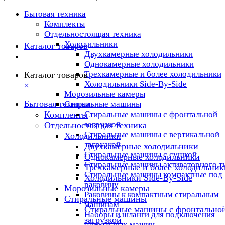
Бытовая техника
Комплекты
Отдельностоящая техника
Холодильники
Каталог товаров
Двухкамерные холодильники
Однокамерные холодильники
Трехкамерные и более холодильники
Каталог товаров
Холодильники Side-By-Side
×
Морозильные камеры
Бытовая техника
Стиральные машины
Комплекты
Стиральные машины с фронтальной
загрузкой
Отдельностоящая техника
Стиральные машины с вертикальной
Холодильники
загрузкой
Двухкамерные холодильники
Стиральные машины с сушкой
Однокамерные холодильники
Стиральные машины активаторного т
Трехкамерные и более холодильник
Стиральные машины компактные под
Холодильники Side-By-Side
раковину
Морозильные камеры
Раковины к компактным стиральным
Стиральные машины
машинам
Стиральные машины с фронтально
Наборы и шланги для подключения
загрузкой
стиральных машин