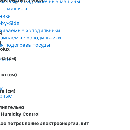
пактные посудомоечные машины
ные машины
ники
-by-Side
аиваемые холодильники
й
аиваемые холодильники
д
я подогрева посуды
rolux
на (см)
ваты
на (см)
ые
а (см)
арные
лнительно
Humidity Control
ое потребление электроэнергии, кВт