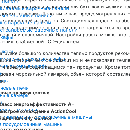
 панели
ерце расположены отделения для бутылок и мелких п
раиваемые варочные панели
дочить хранение. Дополнительно предусмотрен ящик H
мые варочные панели
вежих овощей и фруктов. Светодиодная подсветка об
но варочные панели
евать содержимое, при этом она не нагревается во вр
страиваемые варочные панели
вечной и экономичной. Настройки работа можно выст
шкафы
ления, снабженной LCD-дисплеем.
 шкафы
агрузке большого количества теплых продуктов реком
раиваемые духовые шкафы
nCool, которая быстро охладит их и не позволяет темп
мые духовые шкафы
ти вред уже содержащимся там продуктам. Кроме тог
ты
дован морозильной камерой, объем которой составляет
ины
ки.
новые печи
евые преимущества:
ьные камеры
и
Класс энергоэффективности А+
оечные машины
Быстрое охлаждение ActionCool
страиваемые посудомоечные машины
Ящик Humidity Control
е посудомоечные машины
актеристики