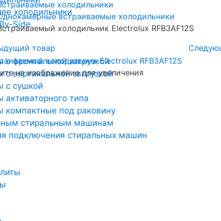
Встраиваемые холодильники
лее холодильники
Однокамерные встраиваемые холодильники
By-Side
Встраиваемый холодильник Electrolux RFB3AF12S
ыдущий товар
Следую
 с фронтальной загрузкой
те на изображение для увеличения
 с вертикальной загрузкой
 с сушкой
 активаторного типа
 компактные под раковину
тным стиральным машинам
ля подключения стиральных машин
плиты
ты