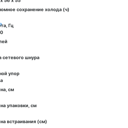
 х 56 х 55
омное сохранение холода (ч)
е
та, Гц
60
лей
 сетевого шнура
ной упор
ва
на, см
на упаковки, см
на встраивания (см)