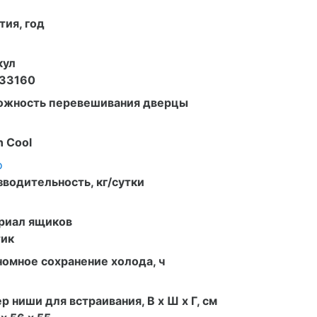
тия, год
кул
33160
ожность перевешивания дверцы
n Cool
о
водительность, кг/сутки
риал ящиков
тик
омное сохранение холода, ч
р ниши для встраивания, В х Ш х Г, см