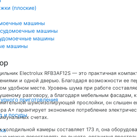
и
жки (плоские)
омоечные машины
осудомоечные машины
удомоечные машины
ные машины
ор
ильник Electrolux RFB3AF12S — это практичная компак
ениями и одной дверью. Благодаря возможности ее п
ом удобном месте. Уровень шума при работе составляе
ушеному разговору, а благодаря мебельным фасадам, 
урного приготовления
нительной шумоизолирующей прослойки, он слышен е
ра А+ гарантирует экономное потребление электричес
д и посуды
ммунальных счетах.
 холодильной камеры составляет 173 л, она оборудов
ика
ые можно переставлять по высоте, организуя простра