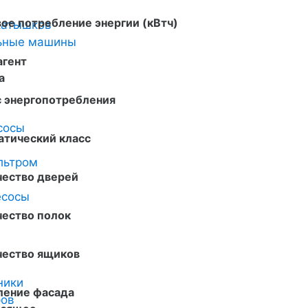
ое потребление энергии (кВтч)
катышков
льные машины
агент
a
с энергопотребления
сосы
атический класс
льтром
чество дверей
есосы
чество полок
чество ящиков
ники
ление фасада
ров