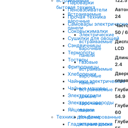
Встраиваемая
122.5
Пароварки
бытовая техника
Автон
Пеновзбиватели
Встраиваемые
24
Прочая техника
варочные
Самовары электрически
Часто
панели
Соковыжималки
50 / 
Электрические
Сушилки для овощей
встраиваемые
Дисп
Сэндвичницы
варочные
LCD
Термопоты
панели
Длина
Тостеры
Газовые
2.4
Фритюрницы
встраиваемые
Двер
Хлебопечки
варочные
спра
Чайники электрические
панели
Чайные машины
Встраиваемые
Глуби
Электрогрили
домино
54.9
Электросковороды
варочные
Глуби
Яйцеварки
панели
60
Техника для дома
Комбинированные
Глуби
встраиваемые
Гладильные доски