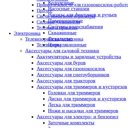
Колодезные
Принадлежности для газонокосилок-робот
Насосные станции
Прочее
Насосы для фонтанов и ручьев
Свечи зажигания и фильтры
Поверхностные
Силовые удлинители
Системы водоснабжения
Тележки и прицепы
Скважинные
Электроника
Фекальные
Телевизоры и видеотехника
Циркуляционные
Телевизоры
Аксессуары для садовой техники
Аккумуляторы и зарядные устройства
Аксессуары для буров
Аксессуары для газонокосилок
Аксессуары для снегоуборщиков
Аксессуары для тракторов
Аксессуары для триммеров и кусторезов
Головки для триммеров
Диски для триммеров и кусторезов
Леска для триммеров
Ножи и насадки для триммеров
Аксессуары для электро- и бензопил
Заточные комплекты