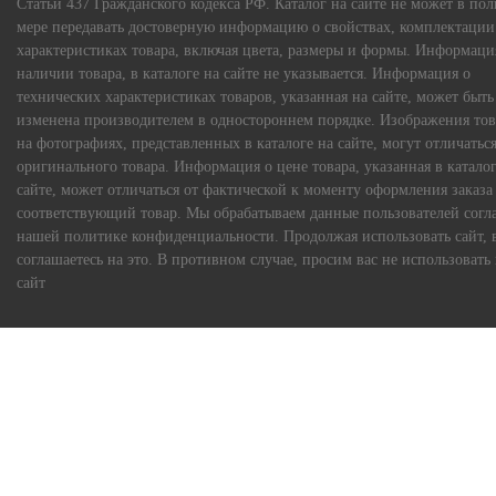
Статьи 437 Гражданского кодекса РФ. Каталог на сайте не может в по
мере передавать достоверную информацию о свойствах, комплектации
характеристиках товара, включая цвета, размеры и формы. Информаци
наличии товара, в каталоге на сайте не указывается. Информация о
технических характеристиках товаров, указанная на сайте, может быть
изменена производителем в одностороннем порядке. Изображения тов
на фотографиях, представленных в каталоге на сайте, могут отличаться
оригинального товара. Информация о цене товара, указанная в каталог
сайте, может отличаться от фактической к моменту оформления заказа
соответствующий товар. Мы обрабатываем данные пользователей согл
нашей политике конфиденциальности. Продолжая использовать сайт, 
соглашаетесь на это. В противном случае, просим вас не использовать
сайт