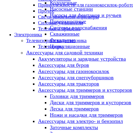
Колодезные
Принадлежности для газонокосилок-робот
Насосные станции
Прочее
Насосы для фонтанов и ручьев
Свечи зажигания и фильтры
Поверхностные
Силовые удлинители
Системы водоснабжения
Тележки и прицепы
Скважинные
Электроника
Фекальные
Телевизоры и видеотехника
Циркуляционные
Телевизоры
Аксессуары для садовой техники
Аккумуляторы и зарядные устройства
Аксессуары для буров
Аксессуары для газонокосилок
Аксессуары для снегоуборщиков
Аксессуары для тракторов
Аксессуары для триммеров и кусторезов
Головки для триммеров
Диски для триммеров и кусторезов
Леска для триммеров
Ножи и насадки для триммеров
Аксессуары для электро- и бензопил
Заточные комплекты