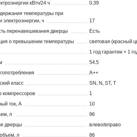
ктроэнергии кВтч/24 ч
0.39
держания температуры при
 электроэнергии, ч
17
ть перенавешивания дверцы
Есть
ция о превышении температуры
световая (красный ц
1 год гарантии + 1 г
м
54.5
ргопотребления
A++
ский класс
SN, N, ST, T
о компрессоров
1
ый ток, А
10
ем, л
96
е дверцы
влево/вправо
объем, л
86