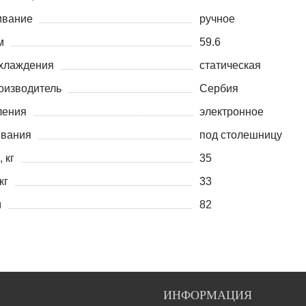
ивание
ручное
м
59.6
хлаждения
статическая
оизводитель
Сербия
ления
электронное
ивания
под столешницу
 кг
35
кг
33
м
82
ИНФОРМАЦИЯ