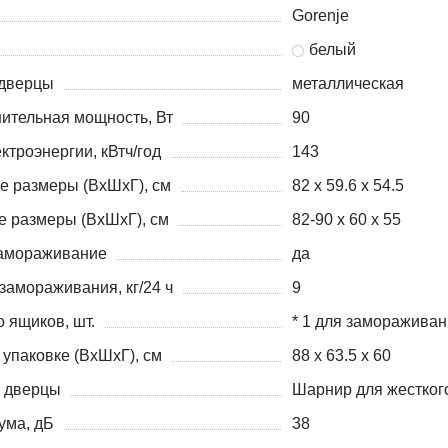
Gorenje
белый
дверцы
металлическая
ительная мощность, Вт
90
ктроэнергии, кВтч/год
143
е размеры (ВxШxГ), cм
82 х 59.6 х 54.5
 размеры (ВxШxГ), cм
82-90 х 60 х 55
амораживание
да
замораживания, кг/24 ч
9
 ящиков, шт.
* 1 для замораживан
упаковке (ВxШxГ), cм
88 х 63.5 х 60
 дверцы
Шарнир для жестког
ума, дБ
38