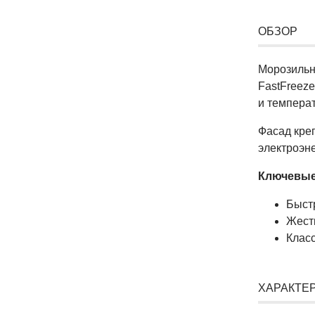
ОБЗОР
Морозильн
FastFreez
и темпера
Фасад креп
электроэн
Ключевые
Быст
Жест
Клас
ХАРАКТЕ