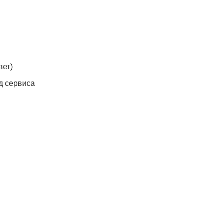
вет)
од сервиса