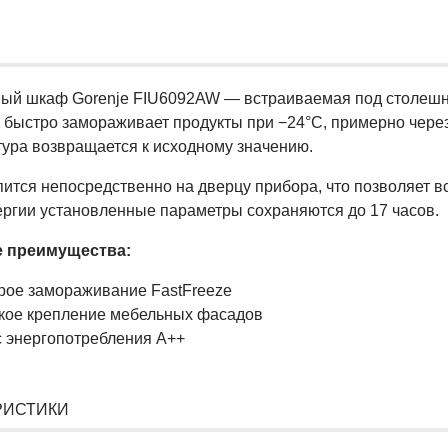
ый шкаф Gorenje FIU6092AW — встраиваемая под столешни
e быстро замораживает продукты при −24°С, примерно чере
тура возвращается к исходному значению.
ится непосредственно на дверцу прибора, что позволяет вс
ергии установленные параметры сохраняются до 17 часов.
 преимущества:
рое замораживание FastFreeze
кое крепление мебельных фасадов
с энергопотребления A++
РИСТИКИ