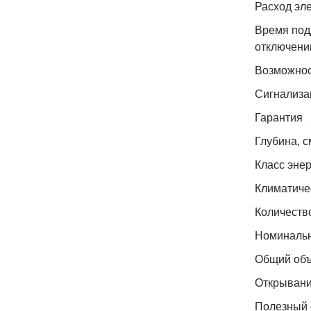
Расход эле
Время под
отключении
Возможнос
Сигнализа
Гарантия
Глубина, с
Класс эне
Климатиче
Количеств
Номинальн
Общий объ
Открывани
Полезный 