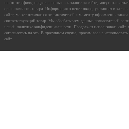
на фотографиях, представленных в каталоге на сайте, могут отличаться
оригинального товара. Информация о цене товара, указанная в каталог
сайте, может отличаться от фактической к моменту оформления заказа
соответствующий товар. Мы обрабатываем данные пользователей согл
нашей политике конфиденциальности. Продолжая использовать сайт, 
соглашаетесь на это. В противном случае, просим вас не использовать
сайт