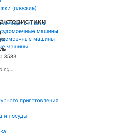
и
жки (плоские)
актеристики
омоечные машины
осудомоечные машины
д
удомоечные машины
err
ные машины
ль
b 3583
урного приготовления
д и посуды
ика