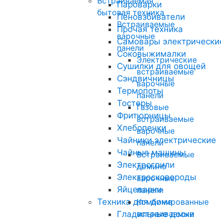
Встраиваемая
Пароварки
бытовая техника
Пеновзбиватели
Встраиваемые
Прочая техника
варочные
Самовары электрически
панели
Соковыжималки
Электрические
Сушилки для овощей
встраиваемые
Сэндвичницы
варочные
Термопоты
панели
Тостеры
Газовые
Фритюрницы
встраиваемые
Хлебопечки
варочные
Чайники электрические
панели
Чайные машины
Встраиваемые
Электрогрили
домино
Электросковороды
варочные
Яйцеварки
панели
Техника для дома
Комбинированные
встраиваемые
Гладильные доски