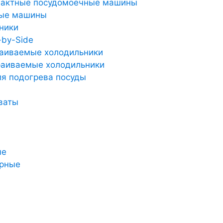
пактные посудомоечные машины
ные машины
ники
-by-Side
аиваемые холодильники
аиваемые холодильники
я подогрева посуды
ваты
ые
арные