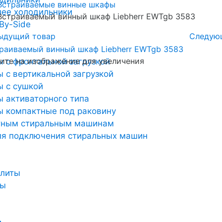
Встраиваемые винные шкафы
лее холодильники
Встраиваемый винный шкаф Liebherr EWTgb 3583
By-Side
ыдущий товар
Следую
те на изображение для увеличения
 с фронтальной загрузкой
 с вертикальной загрузкой
 с сушкой
 активаторного типа
 компактные под раковину
тным стиральным машинам
ля подключения стиральных машин
плиты
ты