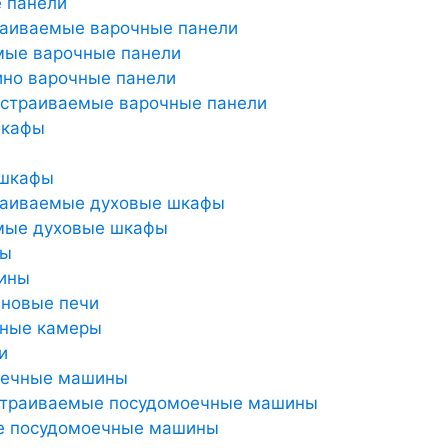
 панели
раиваемые варочные панели
мые варочные панели
но варочные панели
страиваемые варочные панели
шкафы
 шкафы
раиваемые духовые шкафы
мые духовые шкафы
ты
ины
новые печи
ьные камеры
и
оечные машины
страиваемые посудомоечные машины
е посудомоечные машины