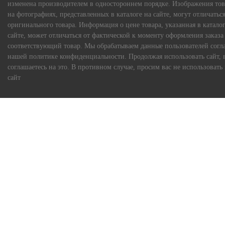
изменена производителем в одностороннем порядке. Изображения тов
на фотографиях, представленных в каталоге на сайте, могут отличаться
оригинального товара. Информация о цене товара, указанная в каталог
сайте, может отличаться от фактической к моменту оформления заказа
соответствующий товар. Мы обрабатываем данные пользователей согл
нашей политике конфиденциальности. Продолжая использовать сайт, 
соглашаетесь на это. В противном случае, просим вас не использовать
сайт