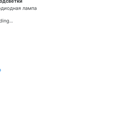
подсветки
одиодная лампа
о