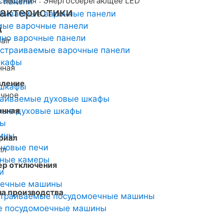
свещения : Энергосберегающее LED
 панели
актеристики
раиваемые варочные панели
мые варочные панели
д
но варочные панели
air
страиваемые варочные панели
шкафы
нная
вление
 шкафы
очное
раиваемые духовые шкафы
онная
мые духовые шкафы
ты
ины
риал
новые печи
лл
ьные камеры
ер отключения
и
оечные машины
на производства
страиваемые посудомоечные машины
й
е посудомоечные машины