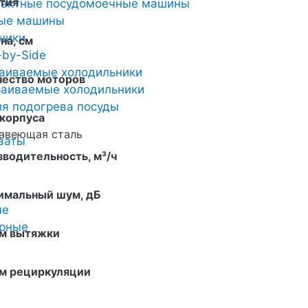
тия
пактные посудомоечные машины
ные машины
ники
на, см
-by-Side
аиваемые холодильники
чество моторов
аиваемые холодильники
я подогрева посуды
 корпуса
авеющая сталь
ваты
водительность, м³/ч
имальный шум, дБ
ые
арные
м вытяжки
м рециркуляции