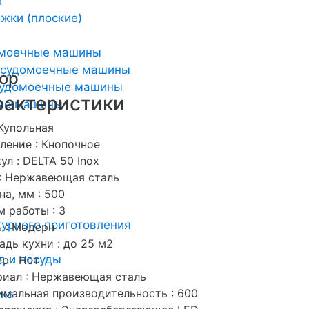
и
жки (плоские)
омоечные машины
осудомоечные машины
ор
удомоечные машины
рактеристики
ные машины
 Купольная
ление : Кнопочное
ул : DELTA 50 Inox
: Нержавеющая сталь
а, мм : 500
 работы : 3
урного приготовления
 : Модерн
дь кухни : до 25 м2
д и посуды
р : Нет
риал : Нержавеющая сталь
мальная производительность : 600
ика