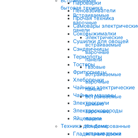
Встраиваемая
Пароварки
бытовая техника
Пеновзбиватели
Встраиваемые
Прочая техника
варочные
Самовары электрически
панели
Соковыжималки
Электрические
Сушилки для овощей
встраиваемые
Сэндвичницы
варочные
Термопоты
панели
Тостеры
Газовые
Фритюрницы
встраиваемые
Хлебопечки
варочные
Чайники электрические
панели
Чайные машины
Встраиваемые
Электрогрили
домино
Электросковороды
варочные
Яйцеварки
панели
Техника для дома
Комбинированные
встраиваемые
Гладильные доски