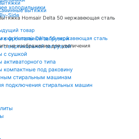
Вытяжки
лее холодильники
Каминные вытяжки
By-Side
Вытяжка Homsair Delta 50 нержавеющая сталь
ыдущий товар
 с фронтальной загрузкой
те на изображение для увеличения
 с вертикальной загрузкой
 с сушкой
 активаторного типа
 компактные под раковину
тным стиральным машинам
ля подключения стиральных машин
плиты
ты