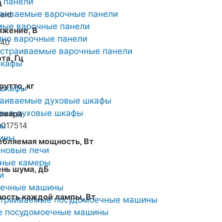
 панели
д
раиваемые варочные панели
eld
мые варочные панели
яжение, В
но варочные панели
240
страиваемые варочные панели
та, Гц
шкафы
рутто, кг
 шкафы
раиваемые духовые шкафы
мые духовые шкафы
овара
ты
017514
ины
ебляемая мощность, Вт
новые печи
ьные камеры
нь шума, дБ
и
оечные машины
ость каждой лампы, Вт
страиваемые посудомоечные машины
е посудомоечные машины