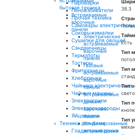
Встраиваемая
Шири
Пароварки
бытовая техника
38.3
Пеновзбиватели
Встраиваемые
Прочая техника
Стра
варочные
Самовары электрически
Поль
панели
Соковыжималки
Тайм
Электрические
Сушилки для овощей
Есть
встраиваемые
Сэндвичницы
варочные
Тип 
Термопоты
панели
пото
Тостеры
Газовые
Тип 
Фритюрницы
встраиваемые
стан
Хлебопечки
варочные
Чайники электрические
Тип 
панели
Чайные машины
свет
Встраиваемые
Электрогрили
домино
Тип 
Электросковороды
варочные
кноп
Яйцеварки
панели
Тип 
Техника для дома
Комбинированные
меха
встраиваемые
Гладильные доски