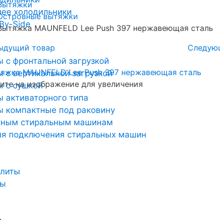
Вытяжки
лее холодильники
Островные вытяжки
By-Side
Вытяжка MAUNFELD Lee Push 397 нержавеющая сталь
ыдущий товар
Следую
 с фронтальной загрузкой
 с вертикальной загрузкой
те на изображение для увеличения
 с сушкой
 активаторного типа
 компактные под раковину
тным стиральным машинам
ля подключения стиральных машин
плиты
ты