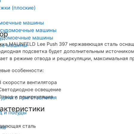
и
жки (плоские)
омоечные машины
осудомоечные машины
ор
удомоечные машины
ка MAUNFELD Lee Push 397 нержавеющая сталь оснащ
ные машины
диодная подсветка будет дополнительным источником 
ает в режиме отвода и рециркуляции, максимальная п
вые особенности:
3 скорости вентилятора
Светодиодное освещение
Отвод и рециркуляция
урного приготовления
актеристики
д и посуды
авеющая сталь
ика