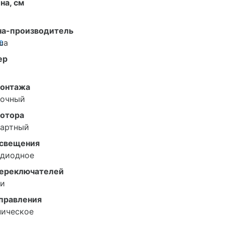
на, см
на-производитель
е
ша
ер
монтажа
лочный
мотора
дартный
освещения
одиодное
переключателей
ки
управления
ническое