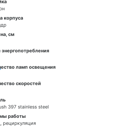
йка
рн
а корпуса
ндр
на, см
с энергопотребления
чество ламп освещения
о
чество скоростей
ль
sh 397 stainless steel
мы работы
, рециркуляция