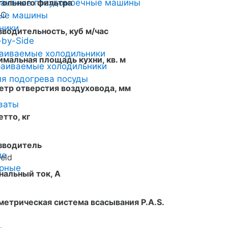
пактные посудомоечные машины
гольного фильтра
2C
ные машины
ники
водительность, куб м/час
-by-Side
аиваемые холодильники
мальная площадь кухни, кв. м
аиваемые холодильники
я подогрева посуды
тр отверстия воздуховода, мм
ваты
етто, кг
зводитель
ые
eld
арные
альный ток, А
етрическая система всасывания P.A.S.