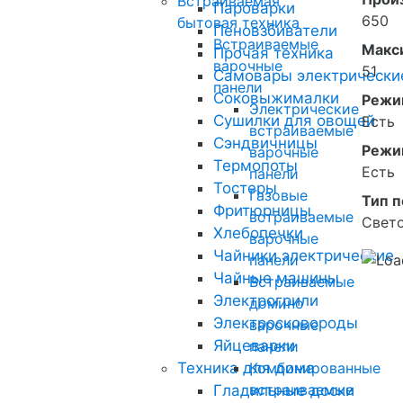
Встраиваемая
Пароварки
650
бытовая техника
Пеновзбиватели
Встраиваемые
Макс
Прочая техника
варочные
51
Самовары электрически
панели
Соковыжималки
Режи
Электрические
Сушилки для овощей
Есть
встраиваемые
Сэндвичницы
Режи
варочные
Термопоты
Есть
панели
Тостеры
Газовые
Тип 
Фритюрницы
встраиваемые
Свет
Хлебопечки
варочные
Чайники электрические
панели
Чайные машины
Встраиваемые
Электрогрили
домино
Электросковороды
варочные
Яйцеварки
панели
Техника для дома
Комбинированные
встраиваемые
Гладильные доски