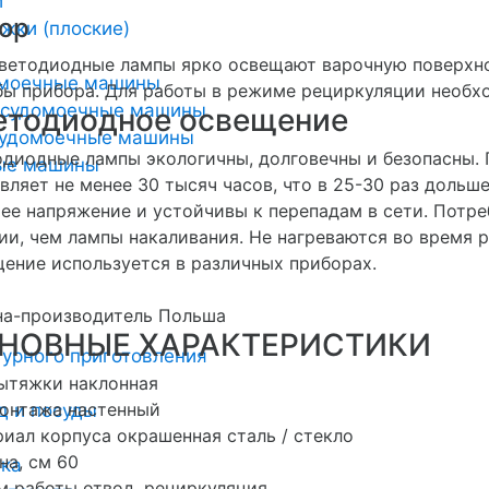
и
ор
жки (плоские)
ветодиодные лампы ярко освещают варочную поверхнос
омоечные машины
ы прибора. Для работы в режиме рециркуляции необхо
осудомоечные машины
етодиодное освещение
удомоечные машины
диодные лампы экологичны, долговечны и безопасны.
ные машины
вляет не менее 30 тысяч часов, что в 25-30 раз дольш
ее напряжение и устойчивы к перепадам в сети. Потре
ии, чем лампы накаливания. Не нагреваются во время 
ение используется в различных приборах.
на-производитель Польша
НОВНЫЕ ХАРАКТЕРИСТИКИ
урного приготовления
ытяжки наклонная
онтажа настенный
д и посуды
иал корпуса окрашенная сталь / стекло
а, см 60
ика
 работы отвод, рециркуляция