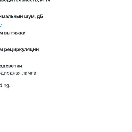
имальный шум, дБ
е
м вытяжки
м рециркуляции
подсветки
одиодная лампа