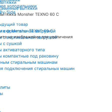
Вытяжки
лее холодильники
Каминные вытяжки
By-Side
Вытяжка Monsher TEXNO 60 C
ыдущий товар
 с фронтальной загрузкой
те на изображение для увеличения
 с вертикальной загрузкой
 с сушкой
 активаторного типа
 компактные под раковину
тным стиральным машинам
ля подключения стиральных машин
плиты
ты