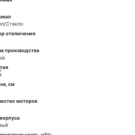
риал
лл/Стекло
ер отключения
на производства
ша
тия
о
а
на, см
чество моторов
 корпуса
вый
водительность, м³/ч