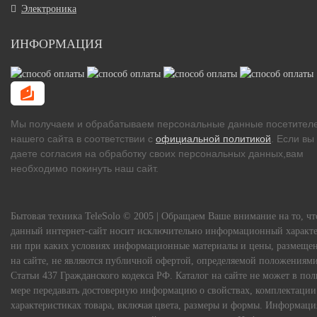
Электроника
ИНФОРМАЦИЯ
Мы получаем и обрабатываем персональные данные посетител
нашего сайта в соответствии с
официальной политикой
. Если вы
даете согласия на обработку своих персональных данных,вам
необходимо покинуть наш сайт.
Бытовая техника TeleSolo © 2005 | Обращаем Ваше внимание на то, чт
данный интернет-сайт носит исключительно информационный характе
ни при каких условиях информационные материалы и цены, размеще
на сайте, не являются публичной офертой, определяемой положениям
Статьи 437 Гражданского кодекса РФ. Каталог на сайте не может в по
мере передавать достоверную информацию о свойствах, комплектации
характеристиках товара, включая цвета, размеры и формы. Информаци