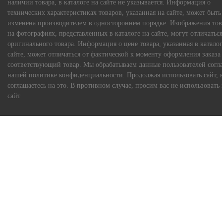
наличии товара, в каталоге на сайте не указывается. Информация о
технических характеристиках товаров, указанная на сайте, может быть
изменена производителем в одностороннем порядке. Изображения тов
на фотографиях, представленных в каталоге на сайте, могут отличаться
оригинального товара. Информация о цене товара, указанная в каталог
сайте, может отличаться от фактической к моменту оформления заказа
соответствующий товар. Мы обрабатываем данные пользователей согл
нашей политике конфиденциальности. Продолжая использовать сайт, 
соглашаетесь на это. В противном случае, просим вас не использовать
сайт