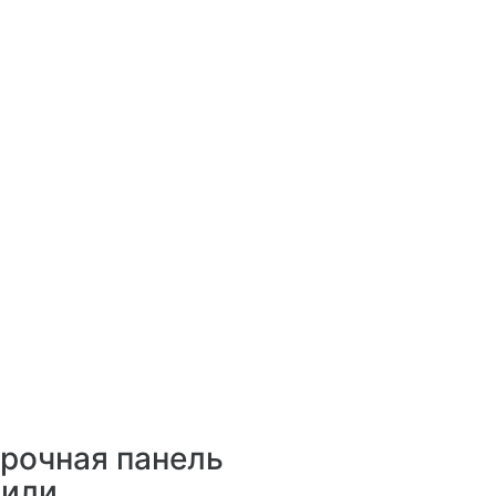
арочная панель
пили