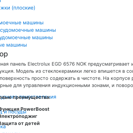
и
жки (плоские)
омоечные машины
осудомоечные машины
удомоечные машины
ные машины
ор
ная панель Electrolux EGD 6576 NOK предусматривает и
укция. Модель из стеклокерамики легко впишется в со
 поверхность просто содержать в чистоте. На корпусе
рные для управления индукционными зонами, и поворо
урного приготовления
евые преимущества:
Функция PowerBoost
д и посуды
Электроподжиг
Защита от детей
ика