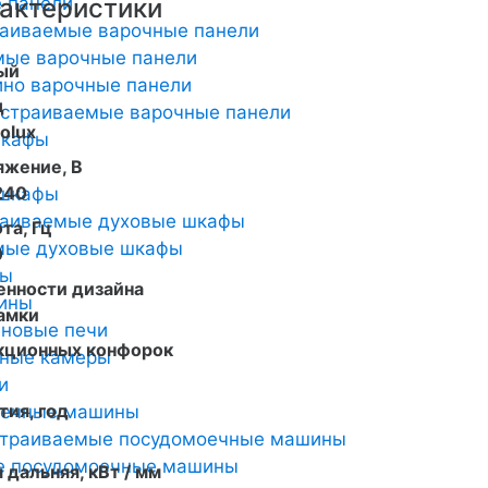
 панели
актеристики
раиваемые варочные панели
мые варочные панели
ый
но варочные панели
д
страиваемые варочные панели
rolux
шкафы
яжение, В
240
 шкафы
раиваемые духовые шкафы
та, Гц
мые духовые шкафы
0
ты
енности дизайна
ины
амки
новые печи
кционных конфорок
ьные камеры
и
тия, год
оечные машины
страиваемые посудомоечные машины
е посудомоечные машины
 дальняя, кВт / мм