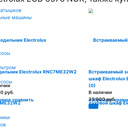
катышков
льные машины
сосы
льтром
дильник Electrolux RNC7ME32W2
Встраиваемый э
шкаф Electrolux 
есосы
ичии
(0)
0 руб.
В наличии
35 900 руб.
анное
сравнить
избранное
сравн
ники
ров