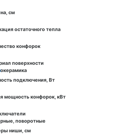
на, см
ация остаточного тепла
чество конфорок
риал поверхности
о
локерамика
ость подключения, Вт
я мощность конфорок, кВт
ключатели
орные, поворотные
еры ниши, см