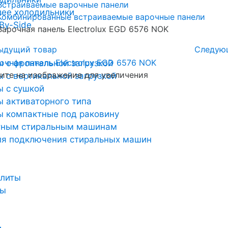
Встраиваемые варочные панели
лее холодильники
Комбинированные встраиваемые варочные панели
By-Side
Варочная панель Electrolux EGD 6576 NOK
ыдущий товар
Следую
 с фронтальной загрузкой
те на изображение для увеличения
 с вертикальной загрузкой
 с сушкой
 активаторного типа
 компактные под раковину
тным стиральным машинам
ля подключения стиральных машин
плиты
ты