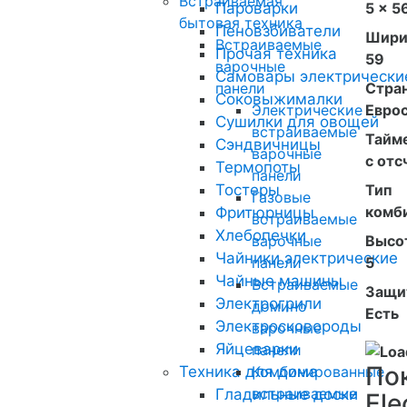
Встраиваемая
Пароварки
5 x 5
бытовая техника
Пеновзбиватели
Шири
Встраиваемые
Прочая техника
59
варочные
Самовары электрически
панели
Стра
Соковыжималки
Электрические
Евро
Сушилки для овощей
встраиваемые
Тайм
Сэндвичницы
варочные
с отс
Термопоты
панели
Тостеры
Тип
Газовые
комб
Фритюрницы
встраиваемые
Хлебопечки
варочные
Высот
Чайники электрические
панели
5
Чайные машины
Встраиваемые
Защи
Электрогрили
домино
Есть
Электросковороды
варочные
Яйцеварки
панели
По
Техника для дома
Комбинированные
встраиваемые
Гладильные доски
Ele