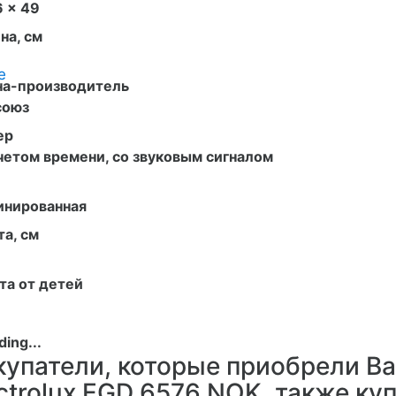
6 x 49
на, см
е
на-производитель
союз
ер
четом времени, со звуковым сигналом
инированная
а, см
та от детей
купатели, которые приобрели В
ctrolux EGD 6576 NOK, также ку