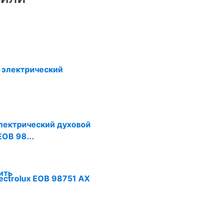
лектрический духовой
EOB 98...
ить