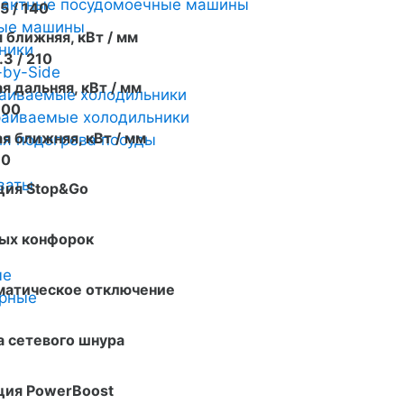
пактные посудомоечные машины
.5 / 140
ные машины
 ближняя, кВт / мм
ники
.3 / 210
-by-Side
я дальняя, кВт / мм
аиваемые холодильники
100
аиваемые холодильники
я ближняя, кВт / мм
я подогрева посуды
70
ваты
ция Stop&Go
вых конфорок
ые
матическое отключение
арные
 сетевого шнура
ция PowerBoost