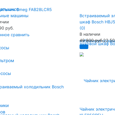
катышков
дильник Smeg FAB28LCR5
Встраиваемый э
льные машины
ичии
шкаф Bosch HBJ
90 руб.
(0)
В наличии
анное
сравнить
49 800 руб.
23 50
избранное
сравн
сосы
льтром
есосы
ники
Чайник электри
ров