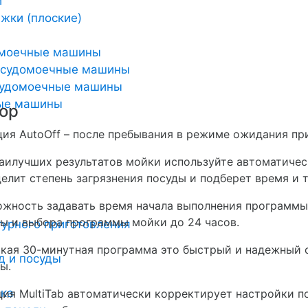
и
жки (плоские)
омоечные машины
осудомоечные машины
удомоечные машины
ные машины
ор
ия AutoOff – после пребывания в режиме ожидания пр
аилучших результатов мойки используйте автоматичес
елит степень загрязнения посуды и подберет время и 
жность задавать время начала выполнения программы,
ы и выбора программы мойки до 24 часов.
урного приготовления
кая 30-минутная программа это быстрый и надежный 
д и посуды
ы.
ика
ия MultiTab автоматически корректирует настройки 