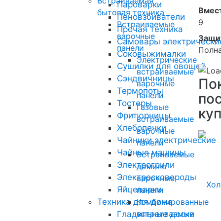
Встраиваемая
Пароварки
Вмес
бытовая техника
Пеновзбиватели
9
Встраиваемые
Прочая техника
варочные
Защи
Самовары электрически
панели
Полн
Соковыжималки
Электрические
Сушилки для овощей
встраиваемые
Сэндвичницы
По
варочные
Термопоты
пос
панели
Тостеры
Газовые
ку
Фритюрницы
встраиваемые
Хлебопечки
варочные
Чайники электрические
панели
Чайные машины
Встраиваемые
Электрогрили
домино
Электросковороды
варочные
Яйцеварки
панели
Техника для дома
Комбинированные
встраиваемые
Гладильные доски