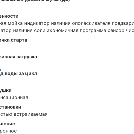
енности
ая мойка индикатор наличия ополаскивателя предвар
атор наличия соли экономичная программа сенсор чи
чка старта
инная загрузка
о
д воды за цикл
сушки
енсационная
становки
остью встраиваемая
вление
тронное