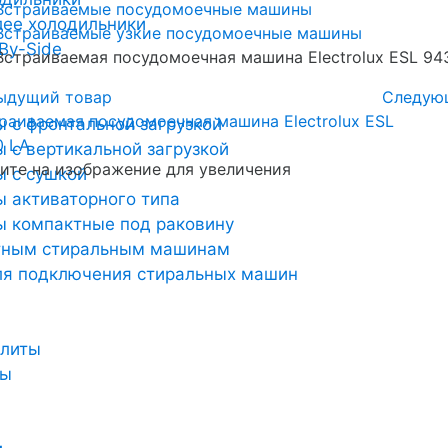
Встраиваемые посудомоечные машины
лее холодильники
Встраиваемые узкие посудомоечные машины
By-Side
Встраиваемая посудомоечная машина Electrolux ESL 94
ыдущий товар
Следую
 с фронтальной загрузкой
 с вертикальной загрузкой
те на изображение для увеличения
 с сушкой
 активаторного типа
 компактные под раковину
тным стиральным машинам
ля подключения стиральных машин
плиты
ты