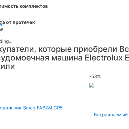
тимость комплектов
та от протечек
е
ая
купатели, которые приобрели В
удомоечная машина Electrolux 
пили
-53%