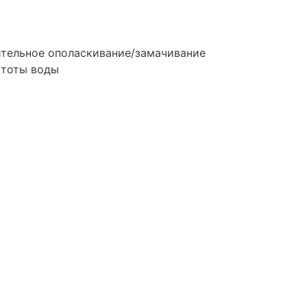
ительное ополаскивание/замачивание
стоты воды