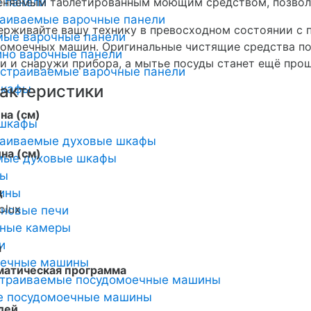
 панели
няемым таблетированным моющим средством, позволя
раиваемые варочные панели
рживайте вашу технику в превосходном состоянии с 
мые варочные панели
омоечных машин. Оригинальные чистящие средства по
но варочные панели
и и снаружи прибора, а мытье посуды станет ещё прощ
страиваемые варочные панели
актеристики
шкафы
на (см)
 шкафы
раиваемые духовые шкафы
на (см)
мые духовые шкафы
ты
д
ины
olux
новые печи
ьные камеры
и
й
оечные машины
матическая программа
страиваемые посудомоечные машины
е посудомоечные машины
лей