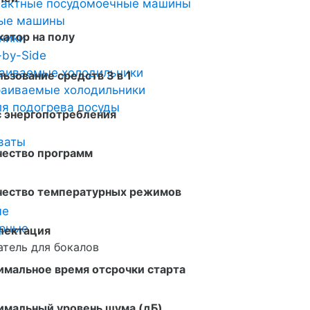
пактные посудомоечные машины
ные машины
атор на полу
ники
-by-Side
аиваемые холодильники
ьзование средств 3 в 1
аиваемые холодильники
я подогрева посуды
с энергопотребления
ваты
чество программ
чество температурных режимов
ые
арные
лектация
тель для бокалов
имальное время отсрочки старта
имальный уровень шума (дБ)