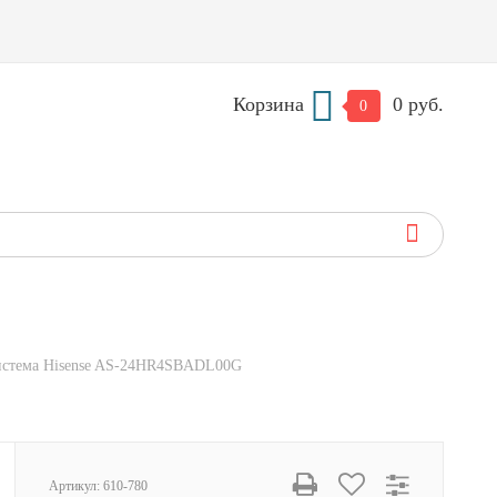
Корзина
0 руб.
0
истема Hisense AS-24HR4SBADL00G
Артикул:
610-780