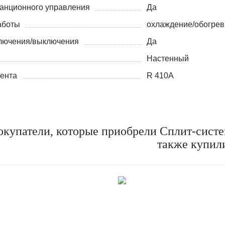
танционного управления
Да
аботы
охлаждение/обогрев
лючения/выключения
Да
Настенный
гента
R 410A
окупатели, которые приобрели Сплит-сис
также купил