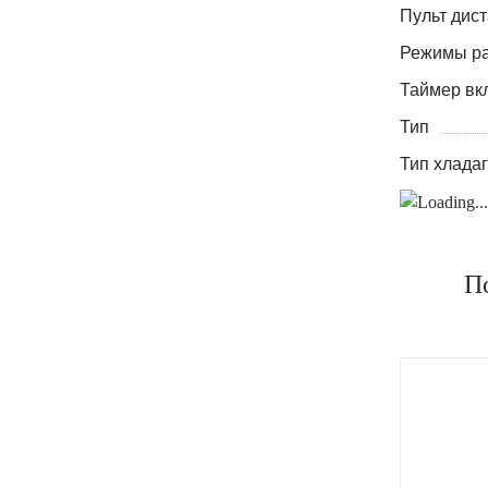
Пульт дис
Режимы р
Таймер вк
Тип
Тип хлада
П