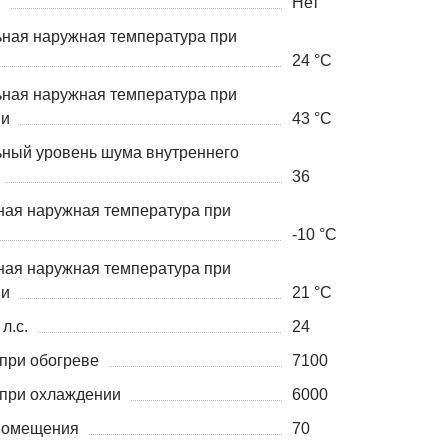
я
Нет
ная наружная температура при
24 °С
ная наружная температура при
ии
43 °С
ный уровень шума внутреннего
36
ая наружная температура при
-10 °С
ая наружная температура при
ии
21 °С
л.с.
24
при обогреве
7100
при охлаждении
6000
помещения
70