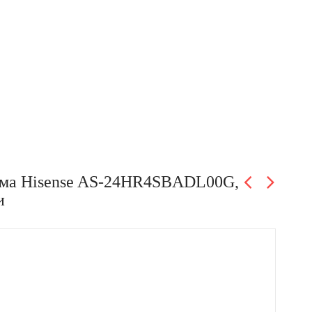
тема Hisense AS-24HR4SBADL00G,
и