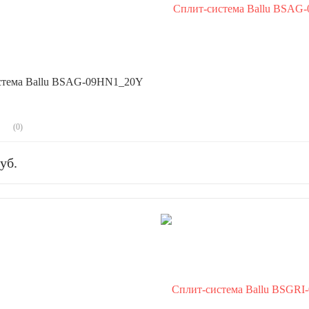
стема Ballu BSAG-09HN1_20Y
(0)
уб.