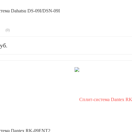
тема Dahatsu DS-09I/DSN-09I
(0)
уб.
стема Dantex RK-09ENT2