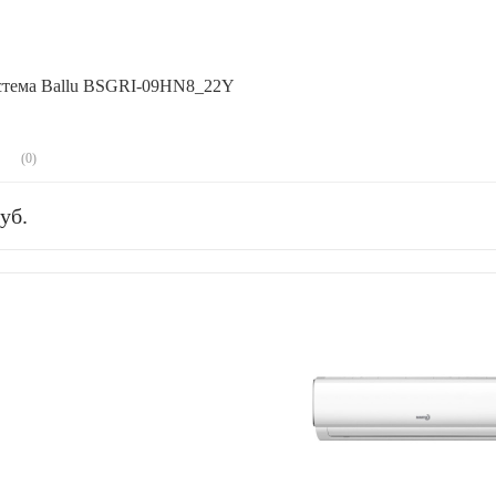
стема Ballu BSGRI-09HN8_22Y
(0)
уб.